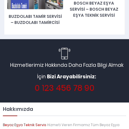
BOSCH BEYAZ EŞYA
SERVISI – BOSCH BEYAZ
EŞYA TEKNIK SERVISI
BUZDOLABI TAMIR SERVISI
Ç
– BUZDOLABI TAMIRCISI
Hizmetlerimiz Hakkında Daha Fazla Bilgi Almak
İçin
Bizi Arayabilirsiniz:
0 123 456 78 90
Hakkımızda
Beyaz Eşya Teknik Servis
Hizmeti Veren Firmamız Tüm Beyaz Eşya