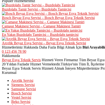
Popüler Hizmetlerimiz
Buzdolabı Tamir Servisi – Buzdolabı Tamircisi
Bosch Beyaz Eşya Servisi – Bosch Beyaz Eşya Teknik Servisi
Çamaşır Makinesi Servisi – Çamaşır Makinesi Tamiri
En Yakın Buzdolabı Tamircisi – Buzdolabı tamircisi
Arçelik Beyaz Eşya Servisi – Beyaz Eşya Teknik Servisi
Hizmetlerimiz Hakkında Daha Fazla Bilgi Almak İçin
Bizi Arayabili
0 123 456 78 90
Hakkımızda
Beyaz Eşya Teknik Servis
Hizmeti Veren Firmamız Tüm Beyaz Eşya Mar
20 Yıldan Fazladır Hizmet Vermektedir.Türkiye'nin Tüm İl, İlçeler
Beyaz Eşya Teknik Servis Hizmeti Almak İsteyen Müşterilerimize Pro
Kurumsal
Arçelik Servisi
Siemens Servisi
Samsung Servisi
Bosch Servisi
Vestel Servisi
Beko Servisi