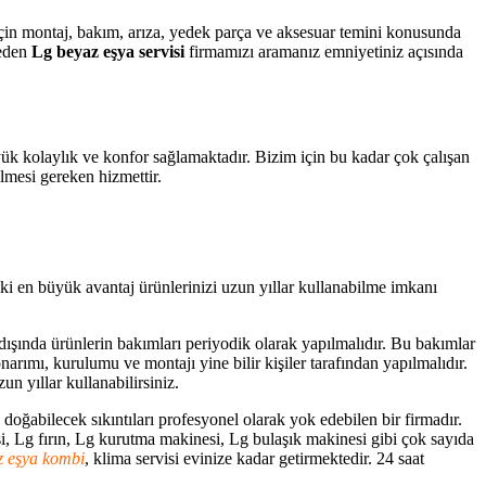
z için montaj, bakım, arıza, yedek parça ve aksesuar temini konusunda
meden
Lg beyaz eşya servisi
firmamızı aramanız emniyetiniz açısında
üyük kolaylık ve konfor sağlamaktadır. Bizim için bu kadar çok çalışan
ilmesi gereken hizmettir.
aki en büyük avantaj ürünlerinizi uzun yıllar kullanabilme imkanı
 dışında ürünlerin bakımları periyodik olarak yapılmalıdır. Bu bakımlar
narımı, kurulumu ve montajı yine bilir kişiler tarafından yapılmalıdır.
n yıllar kullanabilirsiniz.
oğabilecek sıkıntıları profesyonel olarak yok edebilen bir firmadır.
, Lg fırın, Lg kurutma makinesi, Lg bulaşık makinesi gibi çok sayıda
z eşya kombi
, klima servisi evinize kadar getirmektedir. 24 saat