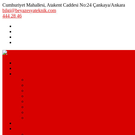
Cumhuriyet Mahallesi, Atakent Caddesi No:24 Çankaya/Ankara
bilgi@beyazesyateknik.com
444 28 46
Hizmetlerimiz
Hizmet Bölgelerimiz
Markalar
Arçelik Teknik Servis – Arçelik Uzman Servisi
Bosch Beyaz Eşya Servisi – Bosch Beyaz Eşya Teknik S
Beko Servisi – Beko Beyaz Eşya Servisi
Lg Beyaz Eşya Servisi – Ankara Lg Beyaz Eşya Servisi A
Arçelik Beyaz Eşya Servisi – Beyaz Eşya Teknik Servisi
Samsung Beyaz Eşya Servisi – Samsung Beyaz Eşya Serv
Ariston Beyaz Eşya Servisi – Ariston Servisi
Siemens Beyaz Eşya Servisi – Siemens Beyaz Eşya Hizm
S.S.S.
Kurumsal
Hakkımızda