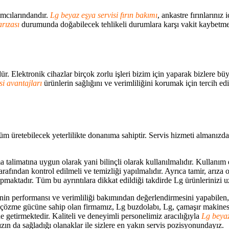
mcılarındandır.
Lg beyaz eşya servisi fırın bakımı
, ankastre fırınlarını
arızası
durumunda doğabilecek tehlikeli durumlara karşı vakit kaybet
r. Elektronik cihazlar birçok zorlu işleri bizim için yaparak bizlere b
i avantajları
ürünlerin sağlığını ve verimliliğini korumak için tercih ed
üm üretebilecek yeterlilikte donanıma sahiptir. Servis hizmeti almanızd
 talimatına uygun olarak yani bilinçli olarak kullanılmalıdır. Kullanım
rafından kontrol edilmeli ve temizliği yapılmalıdır. Ayrıca tamir, arıza o
maktadır. Tüm bu ayrıntılara dikkat edildiği takdirde Lg ürünlerinizi uzu
in performansı ve verimliliği bakımından değerlendirmesini yapabilen, d
çözme gücüne sahip olan firmamız, Lg buzdolabı, Lg, çamaşır makinesi
 getirmektedir. Kaliteli ve deneyimli personelimiz aracılığıyla
Lg beya
ızın da sağladığı olanaklar ile sizlere en yakın servis pozisyonundayız.