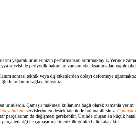
alarını yaparak ürünlerinizin performansını arttırmaktayız. Yerinde zama
şya servisi
ile periyodik bakımları zamanında aksatılmadan yapılmalıdı
ullanım sonrası teknik veya dış etkenlerden dolayı deformeye uğramakt
sağlıklı kullanım sağlayabilirsiniz.
ürünlerdir. Çamaşır makinesi kullanıma bağlı olarak zamanla verimi düş
kinesi bakımı
servislerinden destek talebinde bulunabilirsiniz.
Çamaşır 
suar parçalarının da değişmesi gerekebilir. Üründe oluşan en küçük hat
parça tedariği ile çamaşır makineniz ilk günkü halini alacaktır.