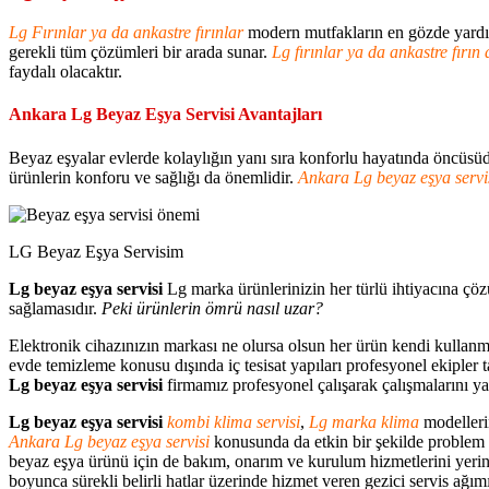
Lg Fırınlar ya da ankastre fırınlar
modern mutfakların en gözde yardı
gerekli tüm çözümleri bir arada sunar.
Lg fırınlar ya da ankastre fırın 
faydalı olacaktır.
Ankara Lg Beyaz Eşya Servisi Avantajları
Beyaz eşyalar evlerde kolaylığın yanı sıra konforlu hayatında öncüsüdü
ürünlerin konforu ve sağlığı da önemlidir.
Ankara Lg beyaz eşya servis
LG Beyaz Eşya Servisim
Lg beyaz eşya servisi
Lg marka ürünlerinizin her türlü ihtiyacına çöz
sağlamasıdır.
Peki ürünlerin ömrü nasıl uzar?
Elektronik cihazınızın markası ne olursa olsun her ürün kendi kullanma
evde temizleme konusu dışında iç tesisat yapıları profesyonel ekipler ta
Lg beyaz eşya servisi
firmamız profesyonel çalışarak çalışmalarını yap
Lg beyaz eşya servisi
kombi klima servisi
,
Lg marka klima
modellerin
Ankara Lg beyaz eşya servisi
konusunda da etkin bir şekilde problem 
beyaz eşya ürünü için de bakım, onarım ve kurulum hizmetlerini yerine
boyunca sürekli belirli hatlar üzerinde hizmet veren gezici servis ağım