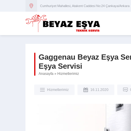
Cumhuriyet Mahallesi, Atakent Caddesi No:24 Çankaya/Ankara
Gaggenau Beyaz Eşya Ser
Eşya Servisi
Anasayfa
»
Hizmetlerimiz
Hizmetlerimiz
16.11.2020