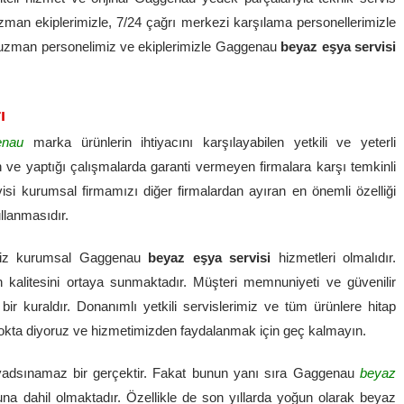
zman ekiplerimizle, 7/24 çağrı merkezi karşılama personellerimizle
 uzman personelimiz ve ekiplerimizle Gaggenau
beyaz eşya servisi
ı
genau
marka ürünlerin ihtiyacını karşılayabilen yetkili ve yeterli
n ve yaptığı çalışmalarda garanti vermeyen firmalara karşı temkinli
i kurumsal firmamızı diğer firmalardan ayıran en önemli özelliği
ullanmasıdır.
iniz kurumsal Gaggenau
beyaz eşya servisi
hizmetleri olmalıdır.
 kalitesini ortaya sunmaktadır. Müşteri memnuniyeti ve güvenilir
r kuraldır. Donanımlı yetkili servislerimiz ve tüm ürünlere hitap
n nokta diyoruz ve hizmetimizden faydalanmak için geç kalmayın.
yadsınamaz bir gerçektir. Fakat bunun yanı sıra Gaggenau
beyaz
na dahil olmaktadır. Özellikle de son yıllarda yoğun olarak beyaz