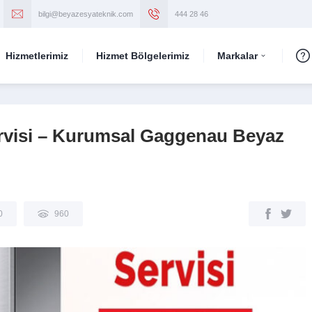
bilgi@beyazesyateknik.com
444 28 46
Hizmetlerimiz
Hizmet Bölgelerimiz
Markalar
visi – Kurumsal Gaggenau Beyaz
0
960