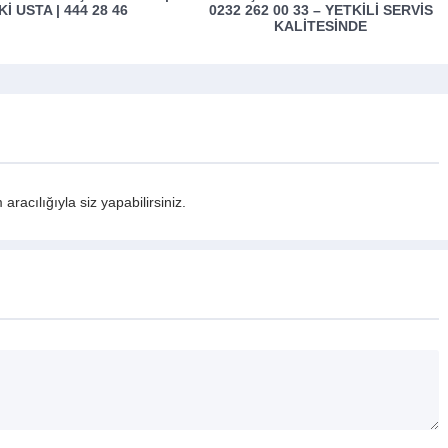
2 00 33 – YETKILI SERVIS
BURSA KLIMA KOMBI BAKIMI
KALITESINDE
acılığıyla siz yapabilirsiniz.