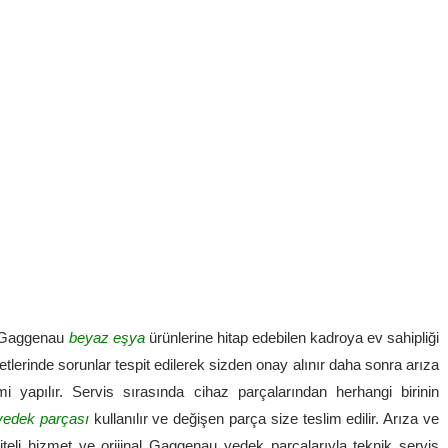
k Gaggenau
beyaz eşya
ürünlerine hitap edebilen kadroya ev sahipliği
lerinde sorunlar tespit edilerek sizden onay alınır daha sonra arıza
mi yapılır. Servis sırasında cihaz parçalarından herhangi birinin
yedek parçası
kullanılır ve değişen parça size teslim edilir. Arıza ve
liteli hizmet ve orijinal Gaggenau yedek parçalarıyla teknik servis