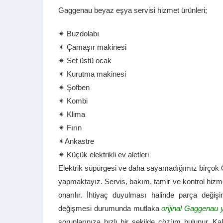
Gaggenau beyaz eşya servisi hizmet ürünleri;
✴ Buzdolabı
✴ Çamaşır makinesi
✴ Set üstü ocak
✴ Kurutma makinesi
✴ Şofben
✴ Kombi
✴ Klima
✴ Fırın
✴Ankastre
✴ Küçük elektrikli ev aletleri
Elektrik süpürgesi ve daha sayamadığımız birço
yapmaktayız. Servis, bakım, tamir ve kontrol hizmet
onarılır. İhtiyaç duyulması halinde parça değişi
değişmesi durumunda mutlaka
orijinal Gaggenau 
sorunlarınıza hızlı bir şekilde çözüm bulunur. Ka