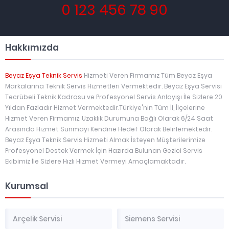
0 123 456 78 90
Hakkımızda
Beyaz Eşya Teknik Servis
Hizmeti Veren Firmamız Tüm Beyaz Eşya
Markalarına Teknik Servis Hizmetleri Vermektedir. Beyaz Eşya Servisi
Tecrübeli Teknik Kadrosu ve Profesyonel Servis Anlayışı İle Sizlere 20
Yıldan Fazladır Hizmet Vermektedir.Türkiye'nin Tüm İl, İlçelerine
Hizmet Veren Firmamız. Uzaklık Durumuna Bağlı Olarak 6/24 Saat
Arasında Hizmet Sunmayı Kendine Hedef Olarak Belirlemektedir.
Beyaz Eşya Teknik Servis Hizmeti Almak İsteyen Müşterilerimize
Profesyonel Destek Vermek İçin Hazırda Bulunan Gezici Servis
Ekibimiz İle Sizlere Hızlı Hizmet Vermeyi Amaçlamaktadır.
Kurumsal
Arçelik Servisi
Siemens Servisi