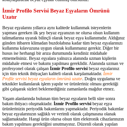
İzmir Profilo Servisi Beyaz Eşyaların Ömrünü
Uzatır
Beyaz eşyalarını yıllarca aynı kalitede kullanmak isteyenlerin
yapması gereken ilk şey beyaz eşyanızın ne olursa olsun kullanım
talimatlarına uyarak bilinçli olarak beyaz eşya kullanımıdır. Aldığınız
günden itibaren klimadan buzdolabına kadar tüm beyaz eşyalarınızı
kullanma kılavuzuna uygun olarak kullanmanız gerekir. Diğer bir
husus ise herhangi bir arıza durumunda kendiniz müdahale
etmemelisiniz. Beyaz eşyalara yalnızca alanında uzman kişilerin
müdahale etmesi ve bakımı yapılması gereklidir. Alanında uzman ve
profesyonel olarak çalışan
İzmir Profilo servisi
beyaz eşyalarınız
için tüm teknik ihtiyaçları kaliteli olarak karşılamaktadır.
İzmir
Profile servisi beyaz eşyaların ömrünü uzatır
. Doğru uygulama ve
teknikler kullanılarak işlem yapılır ve ürünleriniz olması gerektiği
gibi çalışarak sizleri beklemediğiniz zamanlarda mağdur etmez.
Yaşam alanlarında bulunan tüm beyaz eşyaların belli süre sonra
bakım ihtiyacı oluşmaktadır.
İzmir Profilo servisi
beyaz eşya
ürünlerinizin periyodik bakımlarını yapmaktadır. Periyodik bakımlar
beyaz eşyalarınızın sağlıklı ve verimli olarak çalışmasına olanak
sağlamaktadır. Hangi ürün olursa olsun tüm elektronik cihazlarınızın
bakım yapılması gerektiğini unutmayınız. Düzenli olarak yapılan