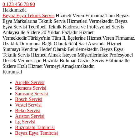
0 123 456 78 90
Hakkımızda
Beyaz Eşya Teknik Servis
Hizmeti Veren Firmamız Tüm Beyaz
Eşya Markalarına Teknik Servis Hizmetleri Vermektedir. Beyaz
Eşya Servisi Tecrübeli Teknik Kadrosu ve Profesyonel Servis
Anlayışı İle Sizlere 20 Yıldan Fazladır Hizmet
Vermektedir.Türkiye'nin Tüm İl, İlçelerine Hizmet Veren Firmamız.
Uzaklık Durumuna Bağlı Olarak 6/24 Saat Arasında Hizmet
Sunmayı Kendine Hedef Olarak Belirlemektedir. Beyaz Eşya
Teknik Servis Hizmeti Almak İsteyen Müşterilerimize Profesyonel
Destek Vermek İçin Hazırda Bulunan Gezici Servis Ekibimiz İle
Sizlere Hızlı Hizmet Vermeyi Amaçlamaktadır.
Kurumsal
Arçelik Servisi
Siemens Servisi
Samsung Servisi
Bosch Servisi
Vestel Servisi
Beko Servisi
Ariston Servisi
Lg Servisi
Buzdolabı Tamircisi
Beyaz Eşya Tamircisi