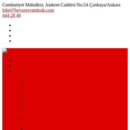
Cumhuriyet Mahallesi, Atakent Caddesi No:24 Çankaya/Ankara
bilgi@beyazesyateknik.com
444 28 46
Hizmetlerimiz
Hizmet Bölgelerimiz
Markalar
Arçelik Teknik Servis – Arçelik Uzman Servisi
Bosch Beyaz Eşya Servisi – Bosch Beyaz Eşya Teknik
Servisi
Beko Servisi – Beko Beyaz Eşya Servisi
Lg Beyaz Eşya Servisi – Ankara Lg Beyaz Eşya
Servisi Avantajları
Arçelik Beyaz Eşya Servisi – Beyaz Eşya Teknik
Servisi
Samsung Beyaz Eşya Servisi – Samsung Beyaz Eşya
Servisi Hizmetleri
Ariston Beyaz Eşya Servisi – Ariston Servisi