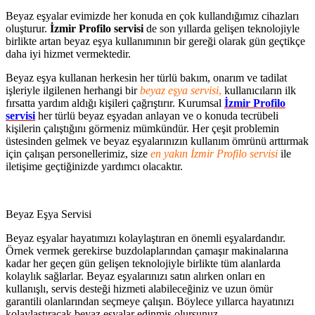
Beyaz eşyalar evimizde her konuda en çok kullandığımız cihazları
oluşturur.
İzmir Profilo servisi
de son yıllarda gelişen teknolojiyle
birlikte artan beyaz eşya kullanımının bir gereği olarak gün geçtikçe
daha iyi hizmet vermektedir.
Beyaz eşya kullanan herkesin her türlü bakım, onarım ve tadilat
işleriyle ilgilenen herhangi bir
beyaz eşya servisi
,
kullanıcıların ilk
fırsatta yardım aldığı kişileri çağrıştırır. Kurumsal
İzmir Profilo
servisi
her türlü beyaz eşyadan anlayan ve o konuda tecrübeli
kişilerin çalıştığını görmeniz mümkündür. Her çeşit problemin
üstesinden gelmek ve beyaz eşyalarınızın kullanım ömrünü arttırmak
için çalışan personellerimiz, size
en yakın İzmir Profilo servisi
ile
iletişime geçtiğinizde yardımcı olacaktır.
Beyaz Eşya Servisi
Beyaz eşyalar hayatımızı kolaylaştıran en önemli eşyalardandır.
Örnek vermek gerekirse buzdolaplarından çamaşır makinalarına
kadar her geçen gün gelişen teknolojiyle birlikte tüm alanlarda
kolaylık sağlarlar. Beyaz eşyalarınızı satın alırken onları en
kullanışlı, servis desteği hizmeti alabileceğiniz ve uzun ömür
garantili olanlarından seçmeye çalışın. Böylece yıllarca hayatınızı
kolaylaştıracak beyaz eşyalar edinmiş olursunuz.