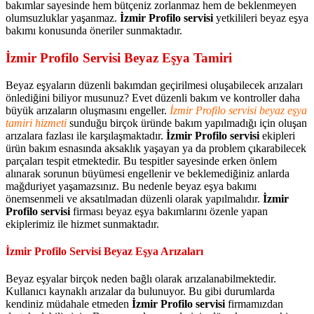
bakımlar sayesinde hem bütçeniz zorlanmaz hem de beklenmeyen
olumsuzluklar yaşanmaz.
İzmir Profilo servisi
yetkilileri beyaz eşya
bakımı konusunda öneriler sunmaktadır.
İzmir Profilo Servisi Beyaz Eşya Tamiri
Beyaz eşyaların düzenli bakımdan geçirilmesi oluşabilecek arızaları
önlediğini biliyor musunuz? Evet düzenli bakım ve kontroller daha
büyük arızaların oluşmasını engeller.
İzmir Profilo servisi beyaz eşya
tamiri hizmeti
sunduğu birçok üründe bakım yapılmadığı için oluşan
arızalara fazlası ile karşılaşmaktadır.
İzmir Profilo servisi
ekipleri
ürün bakım esnasında aksaklık yaşayan ya da problem çıkarabilecek
parçaları tespit etmektedir. Bu tespitler sayesinde erken önlem
alınarak sorunun büyümesi engellenir ve beklemediğiniz anlarda
mağduriyet yaşamazsınız. Bu nedenle beyaz eşya bakımı
önemsenmeli ve aksatılmadan düzenli olarak yapılmalıdır.
İzmir
Profilo servisi
firması beyaz eşya bakımlarını özenle yapan
ekiplerimiz ile hizmet sunmaktadır.
İzmir Profilo Servisi Beyaz Eşya Arızaları
Beyaz eşyalar birçok neden bağlı olarak arızalanabilmektedir.
Kullanıcı kaynaklı arızalar da bulunuyor. Bu gibi durumlarda
kendiniz müdahale etmeden
İzmir Profilo servisi
firmamızdan