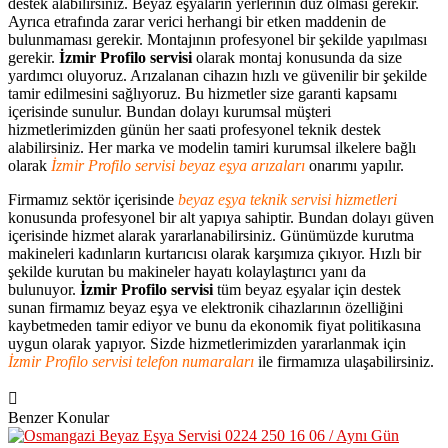
destek alabilirsiniz. Beyaz eşyaların yerlerinin düz olması gerekir.
Ayrıca etrafında zarar verici herhangi bir etken maddenin de
bulunmaması gerekir. Montajının profesyonel bir şekilde yapılması
gerekir.
İzmir Profilo servisi
olarak montaj konusunda da size
yardımcı oluyoruz. Arızalanan cihazın hızlı ve güvenilir bir şekilde
tamir edilmesini sağlıyoruz. Bu hizmetler size garanti kapsamı
içerisinde sunulur. Bundan dolayı kurumsal müşteri
hizmetlerimizden günün her saati profesyonel teknik destek
alabilirsiniz. Her marka ve modelin tamiri kurumsal ilkelere bağlı
olarak
İzmir Profilo servisi beyaz eşya arızaları
onarımı yapılır.
Firmamız sektör içerisinde
beyaz eşya teknik servisi hizmetleri
konusunda profesyonel bir alt yapıya sahiptir. Bundan dolayı güven
içerisinde hizmet alarak yararlanabilirsiniz. Günümüzde kurutma
makineleri kadınların kurtarıcısı olarak karşımıza çıkıyor. Hızlı bir
şekilde kurutan bu makineler hayatı kolaylaştırıcı yanı da
bulunuyor.
İzmir Profilo servisi
tüm beyaz eşyalar için destek
sunan firmamız beyaz eşya ve elektronik cihazlarının özelliğini
kaybetmeden tamir ediyor ve bunu da ekonomik fiyat politikasına
uygun olarak yapıyor. Sizde hizmetlerimizden yararlanmak için
İzmir Profilo servisi telefon numaraları
ile firmamıza ulaşabilirsiniz.
Benzer Konular