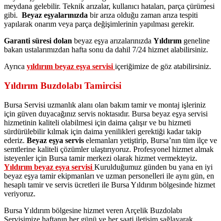
meydana gelebilir. Teknik arızalar, kullanıcı hataları, parça çürümesi
gibi.
Beyaz eşyalarınızda
bir arıza olduğu zaman arıza tespiti
yapılarak onarım veya parça değişimlerinin yapılması gerekir.
Garanti süresi dolan
beyaz eşya arızalarınızda
Yıldırım
geneline
bakan ustalarımızdan hafta sonu da dahil 7/24 hizmet alabilirsiniz.
Ayrıca
yıldırım beyaz eşya servisi
içeriğimize de göz atabilirsiniz.
Yıldırım Buzdolabı Tamircisi
Bursa Servisi uzmanlık alanı olan bakım tamir ve montaj işleriniz
için güven duyacağınız servis noktasıdır. Bursa beyaz eşya servisi
hizmetinin kaliteli olabilmesi için daima çalışır ve bu hizmeti
sürdürülebilir kılmak için daima yenilikleri gerektiği kadar takip
ederiz.
Beyaz eşya servis
elemanları yetiştirip, Bursa’nın tüm ilçe ve
semtlerine kaliteli çözümler ulaştırıyoruz. Profesyonel hizmet almak
isteyenler için Bursa tamir merkezi olarak hizmet vermekteyiz.
Yıldırım beyaz eşya servisi
Kurulduğumuz günden bu yana en iyi
beyaz eşya tamir ekipmanları ve uzman personelleri ile aynı gün, en
hesaplı tamir ve servis ücretleri ile Bursa Yıldırım bölgesinde hizmet
veriyoruz.
Bursa Yıldırım bölgesine hizmet veren Arçelik Buzdolabı
Servisimize haftanın her günü ve her saati iletişim sağlayarak