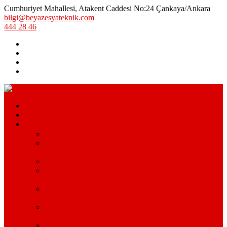
Cumhuriyet Mahallesi, Atakent Caddesi No:24 Çankaya/Ankara
bilgi@beyazesyateknik.com
444 28 46
Hizmetlerimiz
Hizmet Bölgelerimiz
Markalar
Arçelik Teknik Servis – Arçelik Uzman Servisi
Bosch Beyaz Eşya Servisi – Bosch Beyaz Eşya Teknik
Servisi
Beko Servisi – Beko Beyaz Eşya Servisi
Lg Beyaz Eşya Servisi – Ankara Lg Beyaz Eşya
Servisi Avantajları
Arçelik Beyaz Eşya Servisi – Beyaz Eşya Teknik
Servisi
Samsung Beyaz Eşya Servisi – Samsung Beyaz Eşya
Servisi Hizmetleri
Ariston Beyaz Eşya Servisi – Ariston Servisi