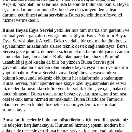
Arçelik buzdolabı arızalarında usta talebinde bulunabilirsiniz. Beyaz
eşya arızalarının sorunun çözülmesi ve cihazın yeniden çalışır
duruma getirilmesi adına servisimiz Bursa genelinde profesyonel
hizmet vermektedir.
Bursa Beyaz Eşya Servisi
yetkililerimiz tüm markaların garantili ve
orijinal yedek parçalı servis işlemini sağlıyor. Bursa Yıldırım Beyaz
Eşya Servisi olarak Arçelik Beko ve daha bir çok marka tüm beyaz
eşyalarınızın arızalarında sizlere teknik destek sağlamaktayız. Bursa
Servisi gece gündüz demeden sizlerin teknik bakım ihtiyacını zaman
tanımadan karşılamaktadır. Kullanılan parçalar, cihazın ömrünü
uzatabildiği gibi kısalta da bilir bu yüzden Bursa Servisi gibi
güvenilir, alanında uzman olan kişilere beyaz eşya tamiri ve onarımı
yaptırılmalıdır. Bursa Servisi uzmanlaştığı beyaz eşya tamir ve
bakımı konusunda rakipsiz olduğunu her platformda ispatlamıştır.
Bursa Servisi, tamir işlemlerinde kişiye özel uygulamaları ile servis
hizmetleri konusunda sektöre yeni bir soluk katmış ve çalışmaları ile
öncü olmuştur. Bursa ustalarımız beyaz eşyalarınıza garanti sonrası
özel teknik tamir hizmeti sunmaktadır. Bursa Buzdolabı Tamircisi
olarak en iyi en kaliteli hizmeti en yakın yerden hizmet imkanı
sunmaktayız.
Bursa farklı ilçelerde bulunan müşterilerimiz için yeterli kapasitemiz
ile talepleri karşılamaktayız. Kurumsal hizmet yapısını modern bir
anlayış ile destekleyen Bursa teknik servisi, kişilere bağlı olmadan