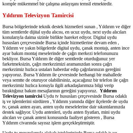
komple mükemmel bir çalışma anlayışını temsil etmektedir.
Yıldırım Televizyon Tamircisi
Bursa bölgelerinde teknik destek hizmetleri sunan , Yıldırım ve diğer
tüm semtlerde dijital uydu alıcısı, en ucuz uydu, next uydu alıcıları
konularıyla daima sizinle birlikte hareket ediyor. Digital uydu
hususları çerçevesinde Bursa içinde hizmetlerine devam eden ,
Yıldırım ve yakın bölgelerde digital uydu, çanak montajı, anten ince
ayar bakım montaj meselerinde de çağrı merkezi telefonunuzu
bekliyor. Bursa Yıldırım ile diğer semtlerde oturduğunuz yer
farketmeksizin, çağrı merkezimizi aramanızdan sonra çağrı
merkezimiz hızlıca ustaları haberdar edip çağrılarınızın gereğini
yapıyoruz. Bursa Yıldırım ile çevresinde herhangi bir mahallede
veya semtte de oturuyor olabilirsiniz, açacağınız bir telefon ile çağrı
merkezimiz hızlıca konuyla ilgili arkadaşlarımıza bilgi verip
bıraktığınız bakım mesajlarının gereğini yapıyoruz.
Yıldırım
Televizyon tamircisi
Uydu tv hususları çerçevesinde Bursa odaklı
iş ve işlemlerini sürdüren , Yıldırım yanında diğer ilçelerde de uydu
tv, çanak anten ayarı, anten uydu meselelerine dair sıkıntılarınızda
destek sağlıyor. Uydu antenleri, uydu anten fiyatları, mini uydu
alıcıları ve çanak anteni konusunda faaliyet gösteren , Bursa
Yıldırım civarında sayısız işlem gerçekleştirmiştir.
Uydu tv mevzularıyla alakalı isteklerinizde Bursa odaklı iş ve