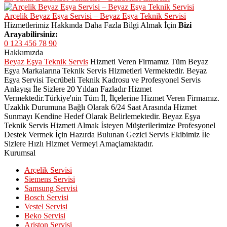
Arçelik Beyaz Eşya Servisi – Beyaz Eşya Teknik Servisi
Hizmetlerimiz Hakkında Daha Fazla Bilgi Almak İçin
Bizi
Arayabilirsiniz:
0 123 456 78 90
Hakkımızda
Beyaz Eşya Teknik Servis
Hizmeti Veren Firmamız Tüm Beyaz
Eşya Markalarına Teknik Servis Hizmetleri Vermektedir. Beyaz
Eşya Servisi Tecrübeli Teknik Kadrosu ve Profesyonel Servis
Anlayışı İle Sizlere 20 Yıldan Fazladır Hizmet
Vermektedir.Türkiye'nin Tüm İl, İlçelerine Hizmet Veren Firmamız.
Uzaklık Durumuna Bağlı Olarak 6/24 Saat Arasında Hizmet
Sunmayı Kendine Hedef Olarak Belirlemektedir. Beyaz Eşya
Teknik Servis Hizmeti Almak İsteyen Müşterilerimize Profesyonel
Destek Vermek İçin Hazırda Bulunan Gezici Servis Ekibimiz İle
Sizlere Hızlı Hizmet Vermeyi Amaçlamaktadır.
Kurumsal
Arçelik Servisi
Siemens Servisi
Samsung Servisi
Bosch Servisi
Vestel Servisi
Beko Servisi
Ariston Servisi