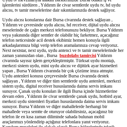
işlemlerini sürdüren , Yıldırım ile civar semtlerde uydu tv, hd uydu
alıcısı, tv tamir meselelerine dair sıkıntılarınızda destek sağlıyor.
Uydu alıcısı konularına dair Bursa civarında destek sağlayan ,
Yıldırım ve çevresinde uydu alıcısı, hd receiver, dijital uydu alıcısı
meselerinde de çağrı merkezi telefonunuzu bekliyor. Bursa Yıldırım
veya yakınında diğer semtler de olabilir hiç farketmez, açacağınız
telefon neticesinde acil destek ekibimiz hemen konuyla ilgili
arkadaşlarımıza bilgi verip telefon aramalarınıza cevap veriyoruz.
Next nextstar, next uydu, uydu antenci ve tv tamir meselelerinde her
zaman yanınızdan olan , Bursa
buzdolabı tamircisi
Yıldırım
civarında sayısız işlem gerçekleştirmiştir. Türksat uydu montajı,
merkezi sistem uydu, mini uydu alıcısı ve dijitürk ayar hizmetleri
yapan , Bursa Yıldırım civarında bir çok çözüme imza atmıştır.
Uydu antenleri konusu çerçevesinde Bursa civarında destek
sağlayan , Yıldırım ve diğer tüm semtlerde uydu antenleri, merkezi
sistem uydu, digital receiver hususlarında daima servis imkanı
sunuyor. Çanak uydu konuları ile ilgili Bursa içinde hizmetlerine
devam eden , Yıldırım ile civar semtlerde çanak uydu, hotbird ayar,
merkezi uydu sistemleri fiyatları hususlarında daima servis imkanı
sunuyor. Bursa Yıldırım ve diğer mahallelerde herhangi bir
mahallede veya semtte de oturuyor olabilirsiniz, açacağınız bir
telefon ile en kısa zaman diliminde sahada bulunan mobil
araçlarımızı yönlendirip açtığınız telefonlara yanıt veriyoruz.
Kurulum meseleleri ile alakalı olarak Bursa bölgelerinde teknik