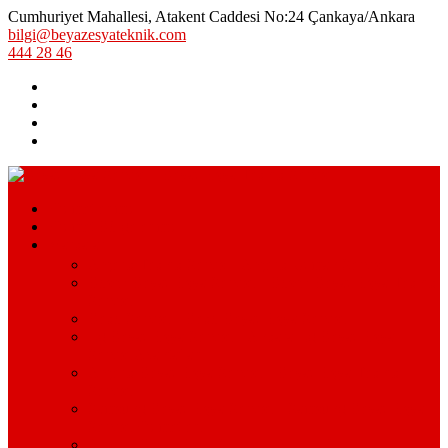
Cumhuriyet Mahallesi, Atakent Caddesi No:24 Çankaya/Ankara
bilgi@beyazesyateknik.com
444 28 46
Hizmetlerimiz
Hizmet Bölgelerimiz
Markalar
Arçelik Teknik Servis – Arçelik Uzman Servisi
Bosch Beyaz Eşya Servisi – Bosch Beyaz Eşya Teknik
Servisi
Beko Servisi – Beko Beyaz Eşya Servisi
Lg Beyaz Eşya Servisi – Ankara Lg Beyaz Eşya
Servisi Avantajları
Arçelik Beyaz Eşya Servisi – Beyaz Eşya Teknik
Servisi
Samsung Beyaz Eşya Servisi – Samsung Beyaz Eşya
Servisi Hizmetleri
Ariston Beyaz Eşya Servisi – Ariston Servisi