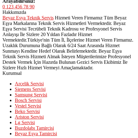
Arayabilirsiniz:
0 123 456 78 90
Hakkımızda
Beyaz Eşya Teknik Servis
Hizmeti Veren Firmamız Tüm Beyaz
Eşya Markalarına Teknik Servis Hizmetleri Vermektedir. Beyaz
Eşya Servisi Tecrübeli Teknik Kadrosu ve Profesyonel Servis
Anlayışı İle Sizlere 20 Yıldan Fazladır Hizmet
Vermektedir.Türkiye'nin Tüm İl, İlçelerine Hizmet Veren Firmamız.
Uzaklık Durumuna Bağlı Olarak 6/24 Saat Arasında Hizmet
Sunmayı Kendine Hedef Olarak Belirlemektedir. Beyaz Eşya
Teknik Servis Hizmeti Almak İsteyen Müşterilerimize Profesyonel
Destek Vermek İçin Hazırda Bulunan Gezici Servis Ekibimiz İle
Sizlere Hızlı Hizmet Vermeyi Amaçlamaktadır.
Kurumsal
Arçelik Servisi
Siemens Servisi
Samsung Servisi
Bosch Servisi
Vestel Servisi
Beko Servisi
Ariston Servisi
Lg Servisi
Buzdolabı Tamircisi
Beyaz Eşya Tamircisi