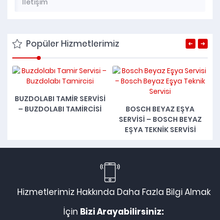
İletişim
Popüler Hizmetlerimiz
BUZDOLABI TAMIR SERVISI
Ç
– BUZDOLABI TAMIRCISI
BOSCH BEYAZ EŞYA
SERVISI – BOSCH BEYAZ
EŞYA TEKNIK SERVISI
Hizmetlerimiz Hakkında Daha Fazla Bilgi Almak
İçin
Bizi Arayabilirsiniz: