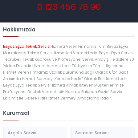
0 123 456 78 90
Hakkımızda
Beyaz Eşya Teknik Servis
Hizmeti Veren Firmamız Tüm Beyaz Eşya
Markalarına Teknik Servis Hizmetleri Vermektedir. Beyaz Eşya Servisi
Tecrübeli Teknik Kadrosu ve Profesyonel Servis Anlayışı İle Sizlere 20
Yıldan Fazladır Hizmet Vermektedir.Türkiye'nin Tüm İl, İlçelerine
Hizmet Veren Firmamız. Uzaklık Durumuna Bağlı Olarak 6/24 Saat
Arasında Hizmet Sunmayı Kendine Hedef Olarak Belirlemektedir.
Beyaz Eşya Teknik Servis Hizmeti Almak İsteyen Müşterilerimize
Profesyonel Destek Vermek İçin Hazırda Bulunan Gezici Servis
Ekibimiz İle Sizlere Hızlı Hizmet Vermeyi Amaçlamaktadır.
Kurumsal
Arçelik Servisi
Siemens Servisi