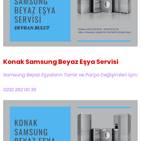
Konak Samsung Beyaz Eşya Servisi
Samsung Beyaz Eşyaların Tamir ve Parça Değişimleri İçin;
0232 262 00 33