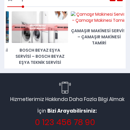
ÇAMAŞIR MAKINESI SERVISI
– ÇAMAŞIR MAKINESI
TAMIRI
SI
BOSCH BEYAZ EŞYA
I
SERVISI – BOSCH BEYAZ
EŞYA TEKNIK SERVISI
Hizmetlerimiz Hakkında Daha Fazla Bilgi Almak
İçin
Bizi Arayabilirsiniz:
0 123 456 78 90