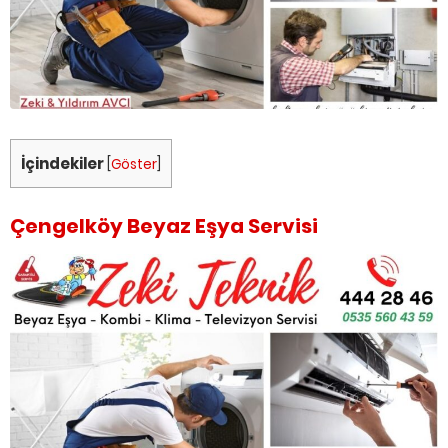
İçindekiler
[
Göster
]
Çengelköy Beyaz Eşya Servisi