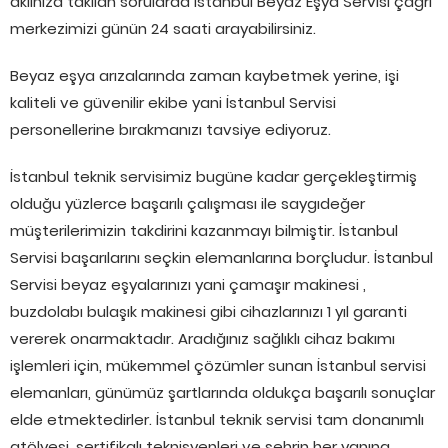
aklınıza takılan sorularda İstanbul Beyaz Eşya Servisi çağrı
merkezimizi günün 24 saati arayabilirsiniz.
Beyaz eşya arızalarında zaman kaybetmek yerine, işi
kaliteli ve güvenilir ekibe yani İstanbul Servisi
personellerine bırakmanızı tavsiye ediyoruz.
İstanbul teknik servisimiz bugüne kadar gerçekleştirmiş
olduğu yüzlerce başarılı çalışması ile saygıdeğer
müşterilerimizin takdirini kazanmayı bilmiştir. İstanbul
Servisi başarılarını seçkin elemanlarına borçludur. İstanbul
Servisi beyaz eşyalarınızı yani çamaşır makinesi ,
buzdolabı bulaşık makinesi gibi cihazlarınızı 1 yıl garanti
vererek onarmaktadır. Aradığınız sağlıklı cihaz bakımı
işlemleri için, mükemmel çözümler sunan İstanbul servisi
elemanları, günümüz şartlarında oldukça başarılı sonuçlar
elde etmektedirler. İstanbul teknik servisi tam donanımlı
atölyesi, sertifikalı teknisyenleri ve şehrin her yanına