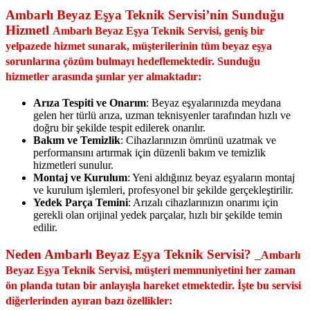
Ambarlı Beyaz Eşya Teknik Servisi’nin Sunduğu
Hizmetl
Ambarlı Beyaz Eşya Teknik Servisi, geniş bir
yelpazede hizmet sunarak, müşterilerinin tüm beyaz eşya
sorunlarına çözüm bulmayı hedeflemektedir. Sunduğu
hizmetler arasında şunlar yer almaktadır:
Arıza Tespiti ve Onarım
: Beyaz eşyalarınızda meydana
gelen her türlü arıza, uzman teknisyenler tarafından hızlı ve
doğru bir şekilde tespit edilerek onarılır.
Bakım ve Temizlik
: Cihazlarınızın ömrünü uzatmak ve
performansını artırmak için düzenli bakım ve temizlik
hizmetleri sunulur.
Montaj ve Kurulum
: Yeni aldığınız beyaz eşyaların montaj
ve kurulum işlemleri, profesyonel bir şekilde gerçekleştirilir.
Yedek Parça Temini
: Arızalı cihazlarınızın onarımı için
gerekli olan orijinal yedek parçalar, hızlı bir şekilde temin
edilir.
Neden Ambarlı Beyaz Eşya Teknik Servisi?
Ambarlı
Beyaz Eşya Teknik Servisi, müşteri memnuniyetini her zaman
ön planda tutan bir anlayışla hareket etmektedir. İşte bu servisi
diğerlerinden ayıran bazı özellikler: