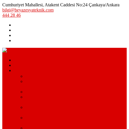
Cumhuriyet Mahallesi, Atakent Caddesi No:24 Çankaya/Ankara
bilgi@beyazesyateknik.com
444 28 46
Hizmetlerimiz
Hizmet Bölgelerimiz
Markalar
Arçelik Teknik Servis – Arçelik Uzman Servisi
Bosch Beyaz Eşya Servisi – Bosch Beyaz Eşya Teknik
Servisi
Beko Servisi – Beko Beyaz Eşya Servisi
Lg Beyaz Eşya Servisi – Ankara Lg Beyaz Eşya
Servisi Avantajları
Arçelik Beyaz Eşya Servisi – Beyaz Eşya Teknik
Servisi
Samsung Beyaz Eşya Servisi – Samsung Beyaz Eşya
Servisi Hizmetleri
Ariston Beyaz Eşya Servisi – Ariston Servisi