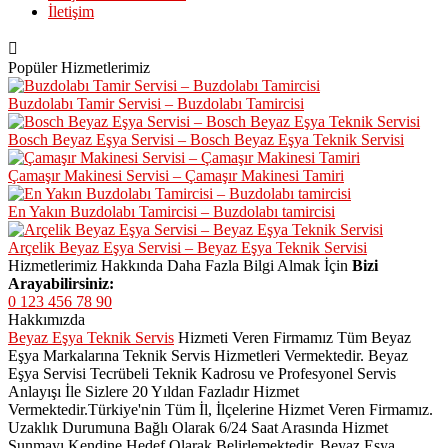
İletişim
Popüler Hizmetlerimiz
Buzdolabı Tamir Servisi – Buzdolabı Tamircisi
Bosch Beyaz Eşya Servisi – Bosch Beyaz Eşya Teknik Servisi
Çamaşır Makinesi Servisi – Çamaşır Makinesi Tamiri
En Yakın Buzdolabı Tamircisi – Buzdolabı tamircisi
Arçelik Beyaz Eşya Servisi – Beyaz Eşya Teknik Servisi
Hizmetlerimiz Hakkında Daha Fazla Bilgi Almak İçin
Bizi
Arayabilirsiniz:
0 123 456 78 90
Hakkımızda
Beyaz Eşya Teknik Servis
Hizmeti Veren Firmamız Tüm Beyaz
Eşya Markalarına Teknik Servis Hizmetleri Vermektedir. Beyaz
Eşya Servisi Tecrübeli Teknik Kadrosu ve Profesyonel Servis
Anlayışı İle Sizlere 20 Yıldan Fazladır Hizmet
Vermektedir.Türkiye'nin Tüm İl, İlçelerine Hizmet Veren Firmamız.
Uzaklık Durumuna Bağlı Olarak 6/24 Saat Arasında Hizmet
Sunmayı Kendine Hedef Olarak Belirlemektedir. Beyaz Eşya