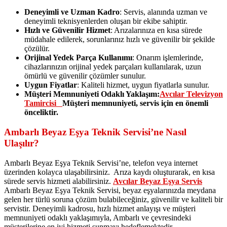
Deneyimli ve Uzman Kadro
: Servis, alanında uzman ve
deneyimli teknisyenlerden oluşan bir ekibe sahiptir.
Hızlı ve Güvenilir Hizmet
: Arızalarınıza en kısa sürede
müdahale edilerek, sorunlarınız hızlı ve güvenilir bir şekilde
çözülür.
Orijinal Yedek Parça Kullanımı
: Onarım işlemlerinde,
cihazlarınızın orijinal yedek parçaları kullanılarak, uzun
ömürlü ve güvenilir çözümler sunulur.
Uygun Fiyatlar
: Kaliteli hizmet, uygun fiyatlarla sunulur.
Müşteri Memnuniyeti Odaklı Yaklaşım:
Avcılar
Televizyon
Tamircisi
Müşteri memnuniyeti, servis için en önemli
önceliktir.
Ambarlı Beyaz Eşya Teknik Servisi’ne Nasıl
Ulaşılır?
Ambarlı Beyaz Eşya Teknik Servisi’ne, telefon veya internet
üzerinden kolayca ulaşabilirsiniz. Arıza kaydı oluşturarak, en kısa
sürede servis hizmeti alabilirsiniz.
Avcılar
Beyaz Eşya Servis
Ambarlı Beyaz Eşya Teknik Servisi, beyaz eşyalarınızda meydana
gelen her türlü soruna çözüm bulabileceğiniz, güvenilir ve kaliteli bir
servistir. Deneyimli kadrosu, hızlı hizmet anlayışı ve müşteri
memnuniyeti odaklı yaklaşımıyla, Ambarlı ve çevresindeki
müşterilerine en iyi hizmeti sunmayı hedeflemektedir.