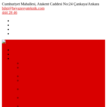
Cumhuriyet Mahallesi, Atakent Caddesi No:24 Çankaya/Ankara
bilgi@beyazesyateknik.com
444 28 46
Hizmetlerimiz
Hizmet Bölgelerimiz
Markalar
Arçelik Teknik Servis – Arçelik Uzman Servisi
Bosch Beyaz Eşya Servisi – Bosch Beyaz Eşya Teknik
Servisi
Beko Servisi – Beko Beyaz Eşya Servisi
Lg Beyaz Eşya Servisi – Ankara Lg Beyaz Eşya
Servisi Avantajları
Arçelik Beyaz Eşya Servisi – Beyaz Eşya Teknik
Servisi
Samsung Beyaz Eşya Servisi – Samsung Beyaz Eşya
Servisi Hizmetleri
Ariston Beyaz Eşya Servisi – Ariston Servisi