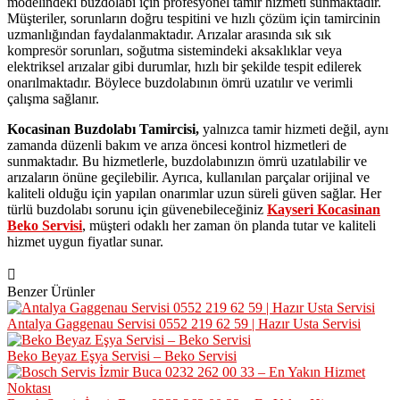
modelindeki buzdolabı için profesyonel tamir hizmeti sunmaktadır.
Müşteriler, sorunların doğru tespitini ve hızlı çözüm için tamircinin
uzmanlığından faydalanmaktadır. Arızalar arasında sık sık
kompresör sorunları, soğutma sistemindeki aksaklıklar veya
elektriksel arızalar gibi durumlar, hızlı bir şekilde tespit edilerek
onarılmaktadır. Böylece buzdolabının ömrü uzatılır ve verimli
çalışma sağlanır.
Kocasinan Buzdolabı Tamircisi,
yalnızca tamir hizmeti değil, aynı
zamanda düzenli bakım ve arıza öncesi kontrol hizmetleri de
sunmaktadır. Bu hizmetlerle, buzdolabınızın ömrü uzatılabilir ve
arızaların önüne geçilebilir. Ayrıca, kullanılan parçalar orijinal ve
kaliteli olduğu için yapılan onarımlar uzun süreli güven sağlar. Her
türlü buzdolabı sorunu için güvenebileceğiniz
Kayseri Kocasinan
Beko Servisi
, müşteri odaklı her zaman ön planda tutar ve kaliteli
hizmet uygun fiyatlar sunar.
Benzer Ürünler
Antalya Gaggenau Servisi 0552 219 62 59 | Hazır Usta Servisi
Beko Beyaz Eşya Servisi – Beko Servisi