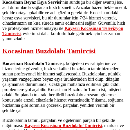
Kocasinan Beyaz Eşya Servisi
‘nin sunduğu bir diğer avantaj ise,
acil durumlarda sağlanan hızlı hizmettir. Arızalar bazen beklenmedik
şekilde ortaya çıkabilir ve acil çözüm gerektirir. Kocasinan’daki
beyaz eşya servisleri, bu tür durumlar için 7/24 hizmet vererek,
cihazlarınızın en kısa sürede tamir edilmesini sağlar. Güvenilir, hızlı
ve profesyonel hizmet anlayışı ile
Kayseri Kocasinan Televizyon
Tamircisi
, evlerinizi daha konforlu hale getirmek için her zaman
yanınızdadır.
Kocasinan Buzdolabı Tamircisi
Kocasinan Buzdolabı Tamircisi,
bölgedeki ev sahiplerine ve
hizmetlerine güvenilir, hızlı ve kaliteli buzdolabı tamir hizmetleri
sunan profesyonel bir hizmet sağlayıcısıdır. Buzdolapları, günlük
yaşamın vazgeçilmez beyaz eşya ürünlerinden biri olup, düzgün
çalışmaması durumunda, sıcaklığın muhafaza edilmesi gibi ciddi
problemlere yol açabilir. Kocasinan Buzdolabı Tamircisi, müşteri
odaklı ön planda tutarak, her türlü buzdolabı arızasını giderme
konusunda arızalı cihazlarla hizmet vermektedir. Yıkama, soğutma,
buzlanma gibi sorunları çözerek, parçaları yeniden verimli bir
şekilde çalı
Buzdolabının tamiri, parçaları ve öğelerinin parçalı bir şekilde
dağıtılması.
Kayseri
Kocasinan Buzdolabı Tamircisi
, markası ve