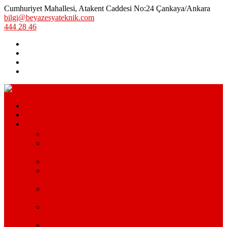
Cumhuriyet Mahallesi, Atakent Caddesi No:24 Çankaya/Ankara
bilgi@beyazesyateknik.com
444 28 46
Hizmetlerimiz
Hizmet Bölgelerimiz
Markalar
Arçelik Teknik Servis – Arçelik Uzman Servisi
Bosch Beyaz Eşya Servisi – Bosch Beyaz Eşya Teknik
Servisi
Beko Servisi – Beko Beyaz Eşya Servisi
Lg Beyaz Eşya Servisi – Ankara Lg Beyaz Eşya
Servisi Avantajları
Arçelik Beyaz Eşya Servisi – Beyaz Eşya Teknik
Servisi
Samsung Beyaz Eşya Servisi – Samsung Beyaz Eşya
Servisi Hizmetleri
Ariston Beyaz Eşya Servisi – Ariston Servisi