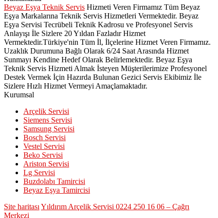
Beyaz Eşya Teknik Servis
Hizmeti Veren Firmamız Tüm Beyaz
Eşya Markalarına Teknik Servis Hizmetleri Vermektedir. Beyaz
Eşya Servisi Tecrübeli Teknik Kadrosu ve Profesyonel Servis
Anlayışı İle Sizlere 20 Yıldan Fazladır Hizmet
Vermektedir.Türkiye'nin Tüm İl, İlçelerine Hizmet Veren Firmamız.
Uzaklık Durumuna Bağlı Olarak 6/24 Saat Arasında Hizmet
Sunmayı Kendine Hedef Olarak Belirlemektedir. Beyaz Eşya
Teknik Servis Hizmeti Almak İsteyen Müşterilerimize Profesyonel
Destek Vermek İçin Hazırda Bulunan Gezici Servis Ekibimiz İle
Sizlere Hızlı Hizmet Vermeyi Amaçlamaktadır.
Kurumsal
Arçelik Servisi
Siemens Servisi
Samsung Servisi
Bosch Servisi
Vestel Servisi
Beko Servisi
Ariston Servisi
Lg Servisi
Buzdolabı Tamircisi
Beyaz Eşya Tamircisi
Site haritası
Yıldırım Arçelik Servisi 0224 250 16 06 – Çağrı
Merkezi