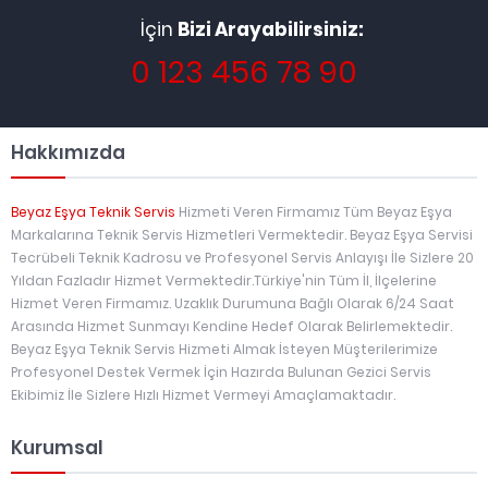
İçin
Bizi Arayabilirsiniz:
0 123 456 78 90
Hakkımızda
Beyaz Eşya Teknik Servis
Hizmeti Veren Firmamız Tüm Beyaz Eşya
Markalarına Teknik Servis Hizmetleri Vermektedir. Beyaz Eşya Servisi
Tecrübeli Teknik Kadrosu ve Profesyonel Servis Anlayışı İle Sizlere 20
Yıldan Fazladır Hizmet Vermektedir.Türkiye'nin Tüm İl, İlçelerine
Hizmet Veren Firmamız. Uzaklık Durumuna Bağlı Olarak 6/24 Saat
Arasında Hizmet Sunmayı Kendine Hedef Olarak Belirlemektedir.
Beyaz Eşya Teknik Servis Hizmeti Almak İsteyen Müşterilerimize
Profesyonel Destek Vermek İçin Hazırda Bulunan Gezici Servis
Ekibimiz İle Sizlere Hızlı Hizmet Vermeyi Amaçlamaktadır.
Kurumsal