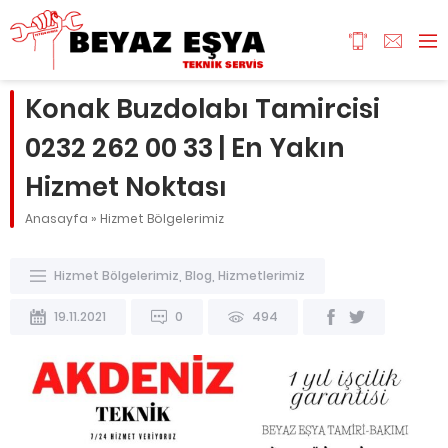
Konak Buzdolabı Tamircisi
0232 262 00 33 | En Yakın
Hizmet Noktası
Anasayfa
»
Hizmet Bölgelerimiz
Hizmet Bölgelerimiz
,
Blog
,
Hizmetlerimiz
19.11.2021
0
494