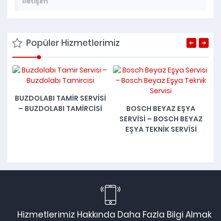
İletişim
Popüler Hizmetlerimiz
SI
ÇAMAŞIR MAKINESI SERVISI
I
BOSCH BEYAZ EŞYA
– ÇAMAŞIR MAKINESI
SERVISI – BOSCH BEYAZ
TAMIRI
EŞYA TEKNIK SERVISI
Hizmetlerimiz Hakkında Daha Fazla Bilgi Almak