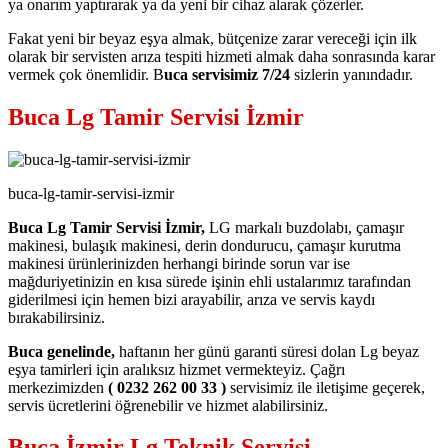
ya onarım yaptırarak ya da yeni bir cihaz alarak çözerler.
Fakat yeni bir beyaz eşya almak, bütçenize zarar vereceği için ilk
olarak bir servisten arıza tespiti hizmeti almak daha sonrasında karar
vermek çok önemlidir. B
uca servisimiz 7/24
sizlerin yanındadır.
Buca Lg Tamir Servisi İzmir
buca-lg-tamir-servisi-izmir
Buca Lg Tamir Servisi İzmir,
LG markalı buzdolabı, çamaşır
makinesi, bulaşık makinesi, derin dondurucu, çamaşır kurutma
makinesi ürünlerinizden herhangi birinde sorun var ise
mağduriyetinizin en kısa sürede işinin ehli ustalarımız tarafından
giderilmesi için hemen bizi arayabilir, arıza ve servis kaydı
bırakabilirsiniz.
Buca genelinde,
haftanın her günü garanti süresi dolan Lg beyaz
eşya tamirleri için aralıksız hizmet vermekteyiz. Çağrı
merkezimizden
( 0232 262 00 33 )
servisimiz ile iletişime geçerek,
servis ücretlerini öğrenebilir ve hizmet alabilirsiniz.
Buca İzmir Lg Teknik Servisi