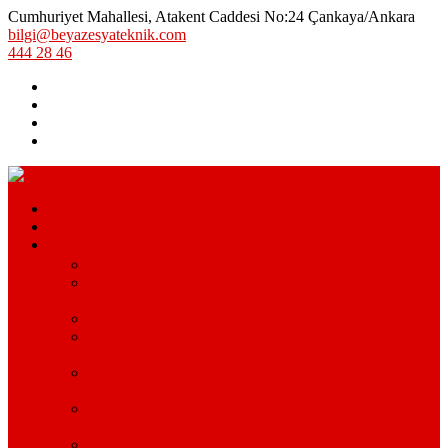
Cumhuriyet Mahallesi, Atakent Caddesi No:24 Çankaya/Ankara
bilgi@beyazesyateknik.com
444 28 46
Hizmetlerimiz
Hizmet Bölgelerimiz
Markalar
Arçelik Teknik Servis – Arçelik Uzman Servisi
Bosch Beyaz Eşya Servisi – Bosch Beyaz Eşya Teknik
Servisi
Beko Servisi – Beko Beyaz Eşya Servisi
Lg Beyaz Eşya Servisi – Ankara Lg Beyaz Eşya
Servisi Avantajları
Arçelik Beyaz Eşya Servisi – Beyaz Eşya Teknik
Servisi
Samsung Beyaz Eşya Servisi – Samsung Beyaz Eşya
Servisi Hizmetleri
Ariston Beyaz Eşya Servisi – Ariston Servisi