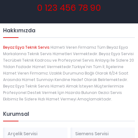
0 123 456 78 90
Hakkımızda
Beyaz Eşya Teknik Servis
Hizmeti Veren Firmamız Tüm Beyaz Eşya
Markalarına Teknik Servis Hizmetleri Vermektedir. Beyaz Eşya Servisi
Tecrübeli Teknik Kadrosu ve Profesyonel Servis Anlayışı İle Sizlere 20
Yıldan Fazladır Hizmet Vermektedir.Türkiye'nin Tüm İl, İlçelerine
Hizmet Veren Firmamız. Uzaklık Durumuna Bağlı Olarak 6/24 Saat
Arasında Hizmet Sunmayı Kendine Hedef Olarak Belirlemektedir.
Beyaz Eşya Teknik Servis Hizmeti Almak İsteyen Müşterilerimize
Profesyonel Destek Vermek İçin Hazırda Bulunan Gezici Servis
Ekibimiz İle Sizlere Hızlı Hizmet Vermeyi Amaçlamaktadır.
Kurumsal
Arçelik Servisi
Siemens Servisi