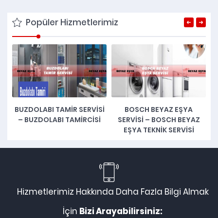
Popüler Hizmetlerimiz
BUZDOLABI TAMIR SERVISI
BOSCH BEYAZ EŞYA
Ç
– BUZDOLABI TAMIRCISI
SERVISI – BOSCH BEYAZ
EŞYA TEKNIK SERVISI
Hizmetlerimiz Hakkında Daha Fazla Bilgi Almak
İçin
Bizi Arayabilirsiniz: