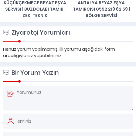
KÜÇÜKÇEKMECE BEYAZ EŞYA
ANTALYA BEYAZ EŞYA
SERVISI | BUZDOLABI TAMIRI
TAMIRCISI 0552 219 62 59 |
ZEKI TEKNIK
BÖLGE SERVISI
Ziyaretçi Yorumları
Henüz yorum yapılmamış. İlk yorumu aşağıdaki form
aracılığıyla siz yapabilirsiniz.
Bir Yorum Yazın