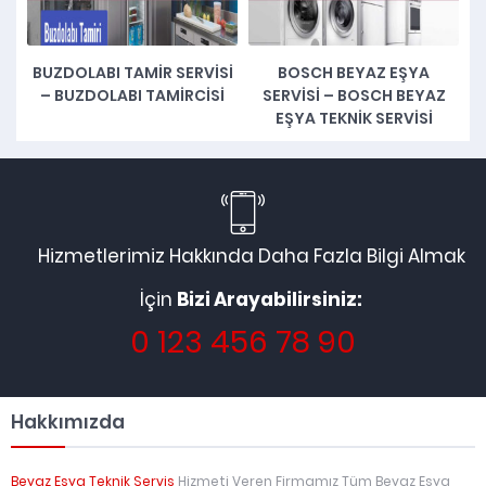
BUZDOLABI TAMIR SERVISI
BOSCH BEYAZ EŞYA
Ç
– BUZDOLABI TAMIRCISI
SERVISI – BOSCH BEYAZ
EŞYA TEKNIK SERVISI
Hizmetlerimiz Hakkında Daha Fazla Bilgi Almak
İçin
Bizi Arayabilirsiniz:
0 123 456 78 90
Hakkımızda
Beyaz Eşya Teknik Servis
Hizmeti Veren Firmamız Tüm Beyaz Eşya