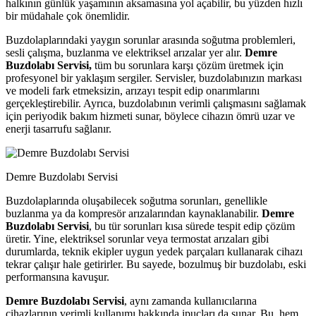
halkının günlük yaşamının aksamasına yol açabilir, bu yüzden hızlı
bir müdahale çok önemlidir.
Buzdolaplarındaki yaygın sorunlar arasında soğutma problemleri,
sesli çalışma, buzlanma ve elektriksel arızalar yer alır.
Demre
Buzdolabı Servisi,
tüm bu sorunlara karşı çözüm üretmek için
profesyonel bir yaklaşım sergiler. Servisler, buzdolabınızın markası
ve modeli fark etmeksizin, arızayı tespit edip onarımlarını
gerçekleştirebilir. Ayrıca, buzdolabının verimli çalışmasını sağlamak
için periyodik bakım hizmeti sunar, böylece cihazın ömrü uzar ve
enerji tasarrufu sağlanır.
Demre Buzdolabı Servisi
Buzdolaplarında oluşabilecek soğutma sorunları, genellikle
buzlanma ya da kompresör arızalarından kaynaklanabilir.
Demre
Buzdolabı Servisi
, bu tür sorunları kısa sürede tespit edip çözüm
üretir. Yine, elektriksel sorunlar veya termostat arızaları gibi
durumlarda, teknik ekipler uygun yedek parçaları kullanarak cihazı
tekrar çalışır hale getirirler. Bu sayede, bozulmuş bir buzdolabı, eski
performansına kavuşur.
Demre Buzdolabı Servisi
, aynı zamanda kullanıcılarına
cihazlarının verimli kullanımı hakkında ipuçları da sunar. Bu, hem