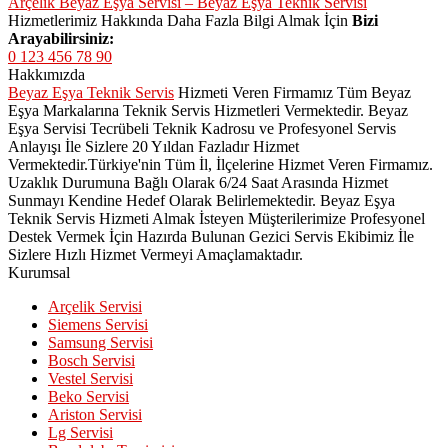
Arçelik Beyaz Eşya Servisi – Beyaz Eşya Teknik Servisi
Hizmetlerimiz Hakkında Daha Fazla Bilgi Almak İçin
Bizi
Arayabilirsiniz:
0 123 456 78 90
Hakkımızda
Beyaz Eşya Teknik Servis
Hizmeti Veren Firmamız Tüm Beyaz
Eşya Markalarına Teknik Servis Hizmetleri Vermektedir. Beyaz
Eşya Servisi Tecrübeli Teknik Kadrosu ve Profesyonel Servis
Anlayışı İle Sizlere 20 Yıldan Fazladır Hizmet
Vermektedir.Türkiye'nin Tüm İl, İlçelerine Hizmet Veren Firmamız.
Uzaklık Durumuna Bağlı Olarak 6/24 Saat Arasında Hizmet
Sunmayı Kendine Hedef Olarak Belirlemektedir. Beyaz Eşya
Teknik Servis Hizmeti Almak İsteyen Müşterilerimize Profesyonel
Destek Vermek İçin Hazırda Bulunan Gezici Servis Ekibimiz İle
Sizlere Hızlı Hizmet Vermeyi Amaçlamaktadır.
Kurumsal
Arçelik Servisi
Siemens Servisi
Samsung Servisi
Bosch Servisi
Vestel Servisi
Beko Servisi
Ariston Servisi
Lg Servisi