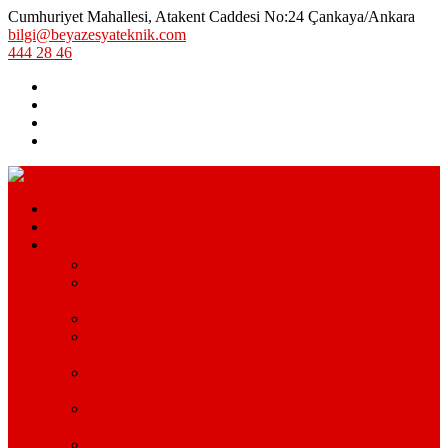
Cumhuriyet Mahallesi, Atakent Caddesi No:24 Çankaya/Ankara
bilgi@beyazesyateknik.com
444 28 46
Hizmetlerimiz
Hizmet Bölgelerimiz
Markalar
Arçelik Teknik Servis – Arçelik Uzman Servisi
Bosch Beyaz Eşya Servisi – Bosch Beyaz Eşya Teknik
Servisi
Beko Servisi – Beko Beyaz Eşya Servisi
Lg Beyaz Eşya Servisi – Ankara Lg Beyaz Eşya
Servisi Avantajları
Arçelik Beyaz Eşya Servisi – Beyaz Eşya Teknik
Servisi
Samsung Beyaz Eşya Servisi – Samsung Beyaz Eşya
Servisi Hizmetleri
Ariston Beyaz Eşya Servisi – Ariston Servisi