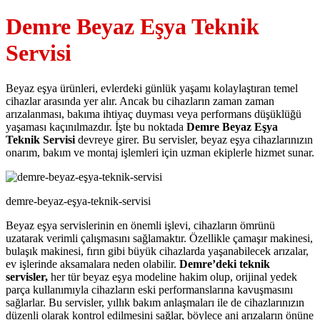
Demre Beyaz Eşya Teknik
Servisi
Beyaz eşya ürünleri, evlerdeki günlük yaşamı kolaylaştıran temel
cihazlar arasında yer alır. Ancak bu cihazların zaman zaman
arızalanması, bakıma ihtiyaç duyması veya performans düşüklüğü
yaşaması kaçınılmazdır. İşte bu noktada
Demre Beyaz Eşya
Teknik Servisi
devreye girer. Bu servisler, beyaz eşya cihazlarınızın
onarım, bakım ve montaj işlemleri için uzman ekiplerle hizmet sunar.
demre-beyaz-eşya-teknik-servisi
Beyaz eşya servislerinin en önemli işlevi, cihazların ömrünü
uzatarak verimli çalışmasını sağlamaktır. Özellikle çamaşır makinesi,
bulaşık makinesi, fırın gibi büyük cihazlarda yaşanabilecek arızalar,
ev işlerinde aksamalara neden olabilir.
Demre’deki teknik
servisler,
her tür beyaz eşya modeline hakim olup, orijinal yedek
parça kullanımıyla cihazların eski performanslarına kavuşmasını
sağlarlar. Bu servisler, yıllık bakım anlaşmaları ile de cihazlarınızın
düzenli olarak kontrol edilmesini sağlar, böylece ani arızaların önüne