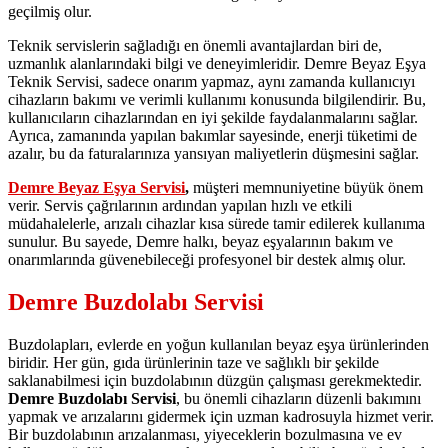
geçilmiş olur.
Teknik servislerin sağladığı en önemli avantajlardan biri de,
uzmanlık alanlarındaki bilgi ve deneyimleridir. Demre Beyaz Eşya
Teknik Servisi, sadece onarım yapmaz, aynı zamanda kullanıcıyı
cihazların bakımı ve verimli kullanımı konusunda bilgilendirir. Bu,
kullanıcıların cihazlarından en iyi şekilde faydalanmalarını sağlar.
Ayrıca, zamanında yapılan bakımlar sayesinde, enerji tüketimi de
azalır, bu da faturalarınıza yansıyan maliyetlerin düşmesini sağlar.
Demre Beyaz Eşya Servisi
,
müşteri memnuniyetine büyük önem
verir. Servis çağrılarının ardından yapılan hızlı ve etkili
müdahalelerle, arızalı cihazlar kısa sürede tamir edilerek kullanıma
sunulur. Bu sayede, Demre halkı, beyaz eşyalarının bakım ve
onarımlarında güvenebileceği profesyonel bir destek almış olur.
Demre Buzdolabı Servisi
Buzdolapları, evlerde en yoğun kullanılan beyaz eşya ürünlerinden
biridir. Her gün, gıda ürünlerinin taze ve sağlıklı bir şekilde
saklanabilmesi için buzdolabının düzgün çalışması gerekmektedir.
Demre Buzdolabı Servisi
, bu önemli cihazların düzenli bakımını
yapmak ve arızalarını gidermek için uzman kadrosuyla hizmet verir.
Bir buzdolabının arızalanması, yiyeceklerin bozulmasına ve ev