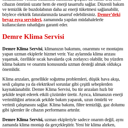
cihazın ömrünü uzatır hem de enerji tasarrufu sağlar. Düzenli bakım
ve temizlik ile buzdolabının daha az enerji tüketmesi sağlanabilir,
böylece elektrik faturalarınızda tasarruf edebilirsiniz.
Demre’deki
beyaz eşya servisleri,
zamanında yapılan müdahalelerle
kullanıcıların rahatlığını garanti eder.
Demre Klima Servisi
Demre Klima Servisi
, klimanızın bakımını, onarımını ve montajını
yapan uzman ekiplerle hizmet verir. Yaz aylarında klima arızası
yaşamak, özellikle sıcak havalarda çok zorlayıcı olabilir, bu yüzden
klima bakımı ve onarımı konusunda uzman desteği almak oldukça
önemlidir.
Klima arızaları, genellikle soğutma problemleri, düşük hava akışı,
sesli çalışma ya da elektriksel sorunlar gibi çeşitli sebeplerden
kaynaklanabilir. Demre Klima Servisi, bu tür arızaları hızlı bir
şekilde tespit ederek etkili çözümler üretir. Ayrıca, klimanızın enerji
verimliliğini artıracak şekilde bakım yaparak, uzun ömürlü ve
verimli çalışmasını sağlar. Klima bakımı, filtre temizliği, gaz dolumu
gibi işlemler ile cihazın performansı artırılır.
Demre Klima Servisi,
uzman ekipleriyle sadece onarım değil, aynı
zamanda klima montajı da gerçekleştirir. Yeni bir klima alırken,