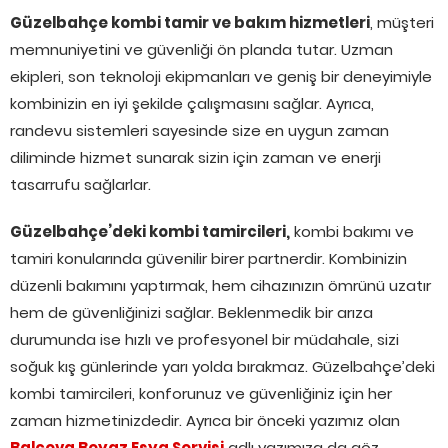
Güzelbahçe kombi tamir ve bakım hizmetleri
, müşteri
memnuniyetini ve güvenliği ön planda tutar. Uzman
ekipleri, son teknoloji ekipmanları ve geniş bir deneyimiyle
kombinizin en iyi şekilde çalışmasını sağlar. Ayrıca,
randevu sistemleri sayesinde size en uygun zaman
diliminde hizmet sunarak sizin için zaman ve enerji
tasarrufu sağlarlar.
Güzelbahçe’deki kombi tamircileri,
kombi bakımı ve
tamiri konularında güvenilir birer partnerdir. Kombinizin
düzenli bakımını yaptırmak, hem cihazınızın ömrünü uzatır
hem de güvenliğinizi sağlar. Beklenmedik bir arıza
durumunda ise hızlı ve profesyonel bir müdahale, sizi
soğuk kış günlerinde yarı yolda bırakmaz. Güzelbahçe’deki
kombi tamircileri, konforunuz ve güvenliğiniz için her
zaman hizmetinizdedir. Ayrıca bir önceki yazımız olan
Balçova Beyaz Eşya Servisi
adlı yazımıza da göz