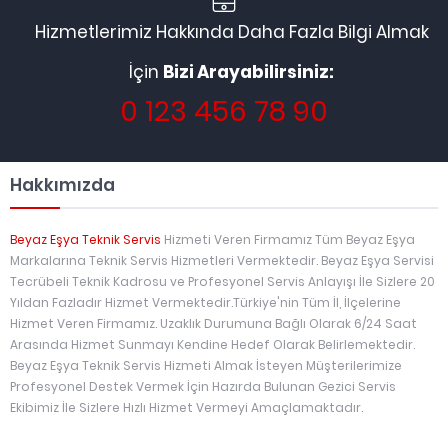
Hizmetlerimiz Hakkında Daha Fazla Bilgi Almak
İçin
Bizi Arayabilirsiniz:
0 123 456 78 90
Hakkımızda
Beyaz Eşya Teknik Servis
Hizmeti Veren Firmamız Tüm Beyaz Eşya
Markalarına Teknik Servis Hizmetleri Vermektedir. Beyaz Eşya Servisi
Tecrübeli Teknik Kadrosu ve Profesyonel Servis Anlayışı İle Sizlere 20
Yıldan Fazladır Hizmet Vermektedir.Türkiye'nin Tüm İl, İlçelerine
Hizmet Veren Firmamız. Uzaklık Durumuna Bağlı Olarak 6/24 Saat
Arasında Hizmet Sunmayı Kendine Hedef Olarak Belirlemektedir.
Beyaz Eşya Teknik Servis Hizmeti Almak İsteyen Müşterilerimize
Profesyonel Destek Vermek İçin Hazırda Bulunan Gezici Servis
Ekibimiz İle Sizlere Hızlı Hizmet Vermeyi Amaçlamaktadır.