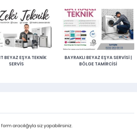
BAYRAKLI BEYAZ EŞYA SERVISI |
YOZGAT BEYAZ EŞYA 
BÖLGE TAMIRCISI
BUZDOLABI TAMIRCISI
rm aracılığıyla siz yapabilirsiniz.