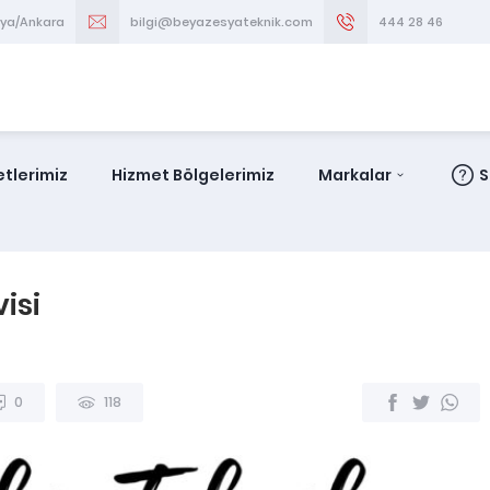
aya/Ankara
bilgi@beyazesyateknik.com
444 28 46
tlerimiz
Hizmet Bölgelerimiz
Markalar
S
isi
0
118