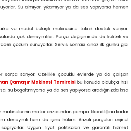
uyorlar. Su almıyor, yıkamıyor ya da ses yapıyorsa hemen
arka ve model bulaşık makinesine teknik destek veriyor.
kalarda çok deneyimliler. Parça değişiminde de kaliteli ve
 vadeli çözüm sunuyorlar. Servis sonrası cihaz ilk günkü gibi
r sarpa sarıyor. Özellikle çocuklu evlerde ya da çalışan
an Çamaşır Makinesi Tamircisi
bu konuda oldukça hızlı
rsa, su boşaltmıyorsa ya da ses yapıyorsa aradığınızda kısa
r makinelerinin motor arızasından pompa tıkanıklığına kadar
 hem deneyimli hem de işine hâkim. Arızalı parçaları orijinal
 sağlıyorlar. Uygun fiyat politikaları ve garantili hizmet