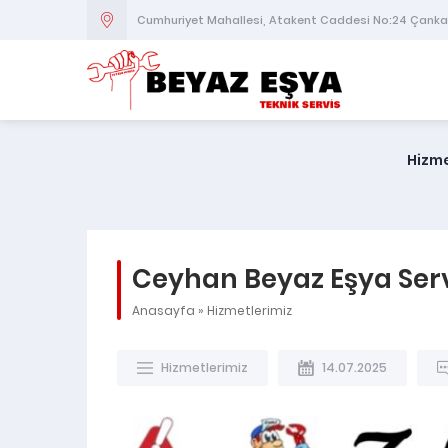
Cumhuriyet Mahallesi, Atakent Caddesi No:24 Çank
Hizme
Ceyhan Beyaz Eşya Serv
Anasayfa
»
Hizmetlerimiz
Hizmetlerimiz
14.07.2025