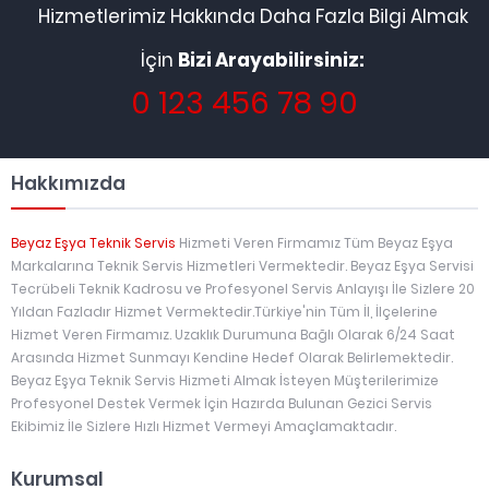
Hizmetlerimiz Hakkında Daha Fazla Bilgi Almak
İçin
Bizi Arayabilirsiniz:
0 123 456 78 90
Hakkımızda
Beyaz Eşya Teknik Servis
Hizmeti Veren Firmamız Tüm Beyaz Eşya
Markalarına Teknik Servis Hizmetleri Vermektedir. Beyaz Eşya Servisi
Tecrübeli Teknik Kadrosu ve Profesyonel Servis Anlayışı İle Sizlere 20
Yıldan Fazladır Hizmet Vermektedir.Türkiye'nin Tüm İl, İlçelerine
Hizmet Veren Firmamız. Uzaklık Durumuna Bağlı Olarak 6/24 Saat
Arasında Hizmet Sunmayı Kendine Hedef Olarak Belirlemektedir.
Beyaz Eşya Teknik Servis Hizmeti Almak İsteyen Müşterilerimize
Profesyonel Destek Vermek İçin Hazırda Bulunan Gezici Servis
Ekibimiz İle Sizlere Hızlı Hizmet Vermeyi Amaçlamaktadır.
Kurumsal