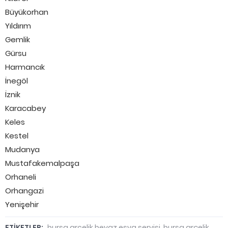
Büyükorhan
Yıldırım
Gemlik
Gürsu
Harmancık
İnegöl
İznik
Karacabey
Keles
Kestel
Mudanya
Mustafakemalpaşa
Orhaneli
Orhangazi
Yenişehir
ETİKETLER:
bursa arcelik beyaz esya servisi
,
bursa arçelik