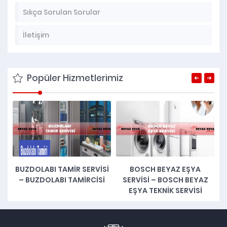
Sıkça Sorulan Sorular
İletişim
Popüler Hizmetlerimiz
Ç
BUZDOLABI TAMIR SERVISI
BOSCH BEYAZ EŞYA
– BUZDOLABI TAMIRCISI
SERVISI – BOSCH BEYAZ
EŞYA TEKNIK SERVISI