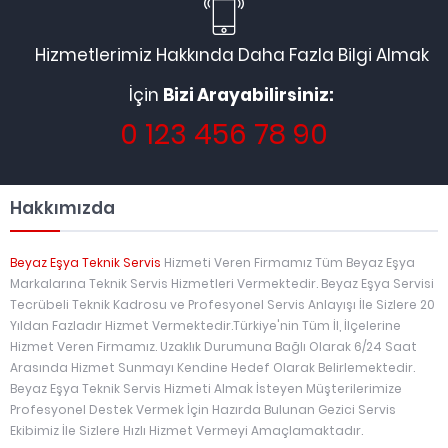
Hizmetlerimiz Hakkında Daha Fazla Bilgi Almak
İçin
Bizi Arayabilirsiniz:
0 123 456 78 90
Hakkımızda
Beyaz Eşya Teknik Servis
Hizmeti Veren Firmamız Tüm Beyaz Eşya
Markalarına Teknik Servis Hizmetleri Vermektedir. Beyaz Eşya Servisi
Tecrübeli Teknik Kadrosu ve Profesyonel Servis Anlayışı İle Sizlere 20
Yıldan Fazladır Hizmet Vermektedir.Türkiye'nin Tüm İl, İlçelerine
Hizmet Veren Firmamız. Uzaklık Durumuna Bağlı Olarak 6/24 Saat
Arasında Hizmet Sunmayı Kendine Hedef Olarak Belirlemektedir.
Beyaz Eşya Teknik Servis Hizmeti Almak İsteyen Müşterilerimize
Profesyonel Destek Vermek İçin Hazırda Bulunan Gezici Servis
Ekibimiz İle Sizlere Hızlı Hizmet Vermeyi Amaçlamaktadır.