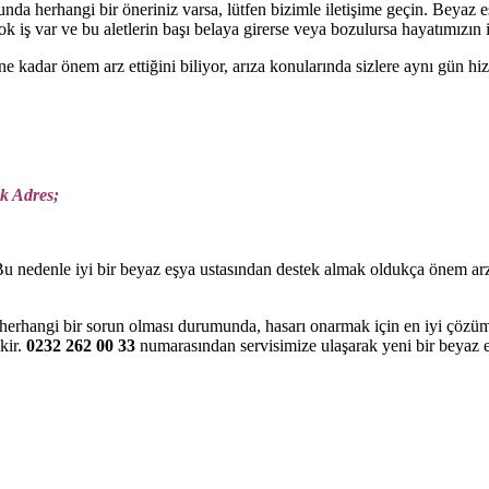
da herhangi bir öneriniz varsa, lütfen bizimle iletişime geçin. Beyaz 
k iş var ve bu aletlerin başı belaya girerse veya bozulursa hayatımızın i
n ne kadar önem arz ettiğini biliyor, arıza konularında sizlere aynı gün
k Adres;
Bu nedenle iyi bir beyaz eşya ustasından destek almak oldukça önem ar
erhangi bir sorun olması durumunda, hasarı onarmak için en iyi çözüm 
kir.
0232 262 00 33
numarasından servisimize ulaşarak yeni bir beyaz eşy