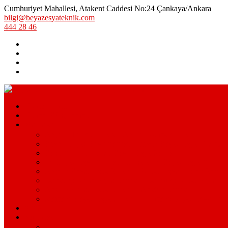
Cumhuriyet Mahallesi, Atakent Caddesi No:24 Çankaya/Ankara
bilgi@beyazesyateknik.com
444 28 46
Hizmetlerimiz
Hizmet Bölgelerimiz
Markalar
Arçelik Teknik Servis – Arçelik Uzman Servisi
Bosch Beyaz Eşya Servisi – Bosch Beyaz Eşya Teknik S
Beko Servisi – Beko Beyaz Eşya Servisi
Lg Beyaz Eşya Servisi – Ankara Lg Beyaz Eşya Servisi A
Arçelik Beyaz Eşya Servisi – Beyaz Eşya Teknik Servisi
Samsung Beyaz Eşya Servisi – Samsung Beyaz Eşya Serv
Ariston Beyaz Eşya Servisi – Ariston Servisi
Siemens Beyaz Eşya Servisi – Siemens Beyaz Eşya Hizm
S.S.S.
Kurumsal
Hakkımızda