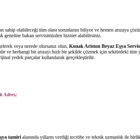
zın sahip olabileceği tüm olası sorunlarını biliyor ve hemen arızaya çö
k geneline bakan servisimizden hizmet alabilirsiniz.
elerek veya nerede olursanız olun,
Konak Ariston Beyaz Eşya Servis
r ve herhangi bir arızayı hızlı bir şekilde çözmek için sektördeki tüm 
jinal yedek parçalar kullanılarak gerçekleştirilir.
k Adres;
şya tamiri
alanında yılların verdiği tecrübe ve teknik uzmanlık ile birli