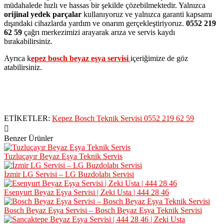
müdahalede hızlı ve hassas bir şekilde çözebilmektedir. Yalnızca
orijinal yedek parçalar
kullanıyoruz ve yalnızca garanti kapsamı
dışındaki cihazlarda yardım ve onarım gerçekleştiriyoruz.
0552 219
62 59
çağrı merkezimizi arayarak arıza ve servis kaydı
bırakabilirsiniz.
Ayrıca k
epez bosch beyaz eşya servisi
içeriğimize de göz
atabilirsiniz.
ETİKETLER:
Kepez Bosch Teknik Servisi 0552 219 62 59
Benzer Ürünler
Tuzluçayır Beyaz Eşya Teknik Servis
İzmir LG Servisi – LG Buzdolabı Servisi
Esenyurt Beyaz Eşya Servisi | Zeki Usta | 444 28 46
Bosch Beyaz Eşya Servisi – Bosch Beyaz Eşya Teknik Servisi