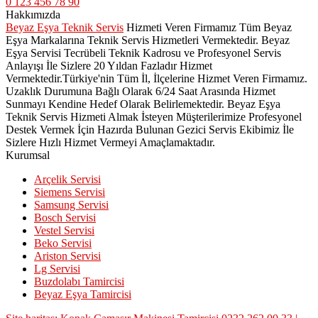
0 123 456 78 90
Hakkımızda
Beyaz Eşya Teknik Servis
Hizmeti Veren Firmamız Tüm Beyaz
Eşya Markalarına Teknik Servis Hizmetleri Vermektedir. Beyaz
Eşya Servisi Tecrübeli Teknik Kadrosu ve Profesyonel Servis
Anlayışı İle Sizlere 20 Yıldan Fazladır Hizmet
Vermektedir.Türkiye'nin Tüm İl, İlçelerine Hizmet Veren Firmamız.
Uzaklık Durumuna Bağlı Olarak 6/24 Saat Arasında Hizmet
Sunmayı Kendine Hedef Olarak Belirlemektedir. Beyaz Eşya
Teknik Servis Hizmeti Almak İsteyen Müşterilerimize Profesyonel
Destek Vermek İçin Hazırda Bulunan Gezici Servis Ekibimiz İle
Sizlere Hızlı Hizmet Vermeyi Amaçlamaktadır.
Kurumsal
Arçelik Servisi
Siemens Servisi
Samsung Servisi
Bosch Servisi
Vestel Servisi
Beko Servisi
Ariston Servisi
Lg Servisi
Buzdolabı Tamircisi
Beyaz Eşya Tamircisi