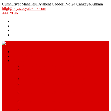
Cumhuriyet Mahallesi, Atakent Caddesi No:24 Çankaya/Ankara
bilgi@beyazesyateknik.com
444 28 46
Hizmetlerimiz
Hizmet Bölgelerimiz
Markalar
Arçelik Teknik Servis – Arçelik Uzman Servisi
Bosch Beyaz Eşya Servisi – Bosch Beyaz Eşya Teknik
Servisi
Beko Servisi – Beko Beyaz Eşya Servisi
Lg Beyaz Eşya Servisi – Ankara Lg Beyaz Eşya
Servisi Avantajları
Arçelik Beyaz Eşya Servisi – Beyaz Eşya Teknik
Servisi
Samsung Beyaz Eşya Servisi – Samsung Beyaz Eşya
Servisi Hizmetleri
Ariston Beyaz Eşya Servisi – Ariston Servisi