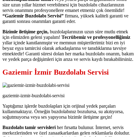
size uzun yıllar hizmet verebilmesi için buzdolabı cihazlarınızın
servis onarımını profesyonellere emanet etmeniz çok önemlidir!
“Gaziemir Buzdolabı Servisi”
firması, yüksek kaliteli garanti ve
garanti sonrası onarımları garanti eder.
Bizimle iletişime geçin,
buzdolaplarınızın uzun süre mutlu etmek
için elimizden geleni yapalım!
Tecrübemiz ve profesyonelliğimiz
yıllar içinde kanıtlanmıştır ve memnun müşterilerimiz bizi en iyi
beyaz eşya tamircisi olarak arkadaşlarına ve tanıdıklarına tavsiye
etmektedir! Garanti süresi dolan her marka buzdolabı onarım, bakım
ve yedek parça değişimleri için arıza ve servis kaydı bırakabilirsiniz.
Gaziemir İzmir Buzdolabı Servisi
gaziemir-izmir-buzdolabi-servisi
Yaptığımız işlerde buzdolapları için orijinal yedek parçaları
kullanmaktayız. Örneğin buzdolabınız bozulursa, su akıtıyorsa,
soğutmuyorsa veya ses yapıyorsa bizimle iletişime geçin!
Buzdolabı tamir servisleri
her fırsatta bulunur. İnternet, servis
merkezlerinden ve özel zanaatkarlardan gelen reklamlarla doludur.