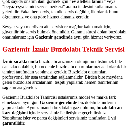
Çok sayıda onarım ilanı görmek için
“ev aletleri tamiri”
veya
“beyaz eşya tamiri servis merkezi” arama ifadesini kullanmanız
yeterlidir. Fakat her servis, teknik servis değildir, ilk olarak bunu
öğrenmeniz ve ona göre hizmet almanız gerekir.
Seyyar veya merdiven altı servislere mağdur kalmamak için,
güvenilir bir servis bulmak önemlidir. Garanti süresi dolan buzdolabı
onarımlarınız için
Gaziemir genelinde
aynı gün hizmet veriyoruz.
Gaziemir İzmir Buzdolabı Teknik Servisi
İzmir sıcaklarında
buzdolabı arızanızın olduğunu düşünmek bile
can sıkıcı olabilir, bu nedenle buzdolabı onarımlarınızı acil olarak bir
tamirci tarafından yapılması gerekir. Buzdolabı onarımları
profesyonel bir usta tarafından sağlanmalıdır. Birden bire meydana
gelen buzdolabı arızalarının, tespiti yapılarak hemen tamirlerinin
sağlanması gerekir.
Gaziemir Buzdolabı Tamircisi ustalarımız model ve marka fark
etmeksizin aynı gün
Gaziemir genelinde
buzdolabı tamirlerini
yapmaktadır. Aynı zamanda buzdolabı gaz dolumu,
buzdolabı an
kart değişimi
içinde servisimiz ile iletişime geçebilirsiniz.
Yaptığımız işler ve parça değişimleri servisimiz tarafından
1 yıl
garantilidir.