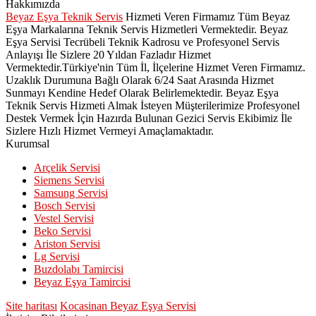
Hakkımızda
Beyaz Eşya Teknik Servis
Hizmeti Veren Firmamız Tüm Beyaz
Eşya Markalarına Teknik Servis Hizmetleri Vermektedir. Beyaz
Eşya Servisi Tecrübeli Teknik Kadrosu ve Profesyonel Servis
Anlayışı İle Sizlere 20 Yıldan Fazladır Hizmet
Vermektedir.Türkiye'nin Tüm İl, İlçelerine Hizmet Veren Firmamız.
Uzaklık Durumuna Bağlı Olarak 6/24 Saat Arasında Hizmet
Sunmayı Kendine Hedef Olarak Belirlemektedir. Beyaz Eşya
Teknik Servis Hizmeti Almak İsteyen Müşterilerimize Profesyonel
Destek Vermek İçin Hazırda Bulunan Gezici Servis Ekibimiz İle
Sizlere Hızlı Hizmet Vermeyi Amaçlamaktadır.
Kurumsal
Arçelik Servisi
Siemens Servisi
Samsung Servisi
Bosch Servisi
Vestel Servisi
Beko Servisi
Ariston Servisi
Lg Servisi
Buzdolabı Tamircisi
Beyaz Eşya Tamircisi
Site haritası
Kocasinan Beyaz Eşya Servisi