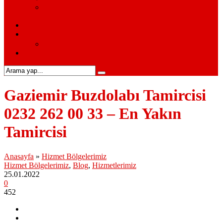
Siemens Beyaz Eşya Servisi – Siemens Beyaz Eşya
Hizmetleri
S.S.S.
Kurumsal
Hakkımızda
İletişim
Gaziemir Buzdolabı Tamircisi
0232 262 00 33 – En Yakın
Tamircisi
Anasayfa
»
Hizmet Bölgelerimiz
Hizmet Bölgelerimiz
,
Blog
,
Hizmetlerimiz
25.01.2022
0
452