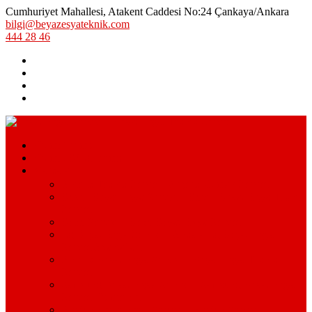
Cumhuriyet Mahallesi, Atakent Caddesi No:24 Çankaya/Ankara
bilgi@beyazesyateknik.com
444 28 46
Hizmetlerimiz
Hizmet Bölgelerimiz
Markalar
Arçelik Teknik Servis – Arçelik Uzman Servisi
Bosch Beyaz Eşya Servisi – Bosch Beyaz Eşya Teknik
Servisi
Beko Servisi – Beko Beyaz Eşya Servisi
Lg Beyaz Eşya Servisi – Ankara Lg Beyaz Eşya
Servisi Avantajları
Arçelik Beyaz Eşya Servisi – Beyaz Eşya Teknik
Servisi
Samsung Beyaz Eşya Servisi – Samsung Beyaz Eşya
Servisi Hizmetleri
Ariston Beyaz Eşya Servisi – Ariston Servisi