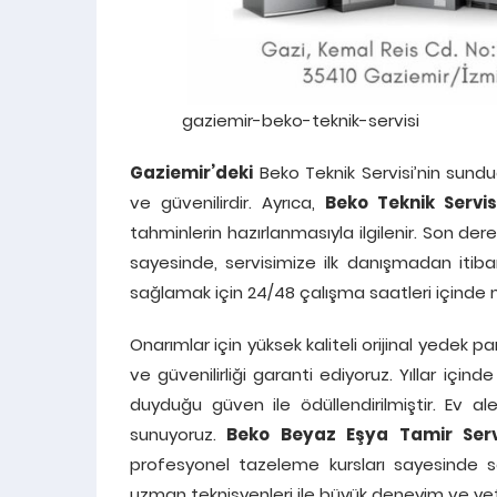
gaziemir-beko-teknik-servisi
Gaziemir’deki
Beko Teknik Servisi’nin sund
ve güvenilirdir. Ayrıca,
Beko Teknik Servisi
tahminlerin hazırlanmasıyla ilgilenir. Son de
sayesinde, servisimize ilk danışmadan itiba
sağlamak için 24/48 çalışma saatleri içinde 
Onarımlar için yüksek kaliteli orijinal yedek 
ve güvenilirliği garanti ediyoruz. Yıllar içi
duyduğu güven ile ödüllendirilmiştir. Ev alet
sunuyoruz.
Beko Beyaz Eşya Tamir Servi
profesyonel tazeleme kursları sayesinde 
uzman teknisyenleri ile büyük deneyim ve yet