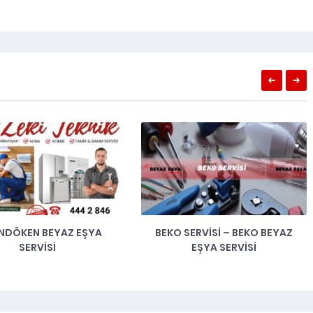
SERVISI – BEKO BEYAZ
BUCA ÇAMAŞIR MAKINESI
EŞYA SERVISI
TAMIRCISI 0232 262 00 33 – EN
YAKIN SERVIS NOKTASI