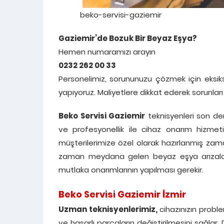
beko-servisi-gaziemir
Gaziemir’de Bozuk Bir Beyaz Eşya?
Hemen numaramızı arayın
0232 262 00 33
Personelimiz, sorununuzu çözmek için eksiksiz 
yapıyoruz. Maliyetlere dikkat ederek sorunları
Beko Servisi Gaziemir
teknisyenleri son der
ve profesyonellik ile cihaz onarım hizme
müşterilerimize özel olarak hazırlanmış zam
zaman meydana gelen beyaz eşya arızaları, 
mutlaka onarımlarının yapılması gerekir.
Beko Servisi Gaziemir İzmir
Uzman teknisyenlerimiz,
cihazınızın proble
ve hasarlı parçaların değiştirilmesini sağlar.