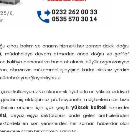
uğu cihaz bakım ve onarım hizmeti her zaman dakik, doğru
,
müdahaleye devam etmeden önce doğru ve şeffaf
rece kalifiye personel ve buna ek olarak, büyük organizasyon
ren, cihazınızın mükemmel işleyişine kadar eksiksiz yardım
müdahaleyi sağlayabiliyoruz.
parçalar kullanıyoruz ve ekonomik fiyatlarla en yüksek ciddiyet
nde göstermiş olduğumuz profesyonellik, müşterilerimizin bize
lerinin onarımı için çok çeşitli
yüksek kaliteli
hizmetler
si,
beyaz eşya sektörünün önde gelen üreticilerinden
sektördeki en son yeniliklerden her zaman haberdar olan
eneklere sahip bir kadroya sahiptir.