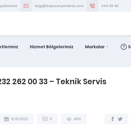
aya/Ankara
bilgi@beyazesyateknik.com
444 28 46
tlerimiz
Hizmet Bölgelerimiz
Markalar
S
32 262 00 33 – Teknik Servis
12.01.2022
0
450