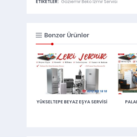
ETİKETLER:
Gaziemir Beko İzmir Servisi
Benzer Ürünler
ŞYA SERVISI
PALANDÖKEN BEYAZ EŞYA
BEKO 
SERVISI