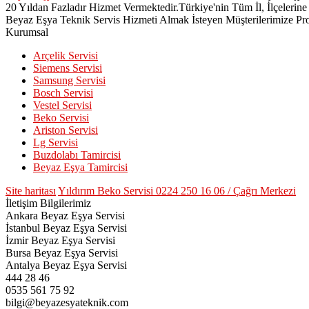
20 Yıldan Fazladır Hizmet Vermektedir.Türkiye'nin Tüm İl, İlçeler
Beyaz Eşya Teknik Servis Hizmeti Almak İsteyen Müşterilerimize Pro
Kurumsal
Arçelik Servisi
Siemens Servisi
Samsung Servisi
Bosch Servisi
Vestel Servisi
Beko Servisi
Ariston Servisi
Lg Servisi
Buzdolabı Tamircisi
Beyaz Eşya Tamircisi
Site haritası
Yıldırım Beko Servisi 0224 250 16 06 / Çağrı Merkezi
İletişim Bilgilerimiz
Ankara Beyaz Eşya Servisi
İstanbul Beyaz Eşya Servisi
İzmir Beyaz Eşya Servisi
Bursa Beyaz Eşya Servisi
Antalya Beyaz Eşya Servisi
444 28 46
0535 561 75 92
bilgi@beyazesyateknik.com