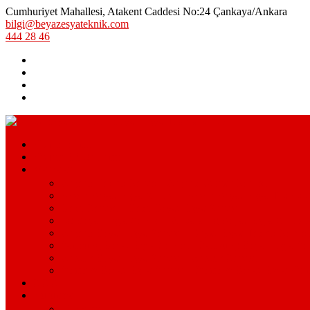
Cumhuriyet Mahallesi, Atakent Caddesi No:24 Çankaya/Ankara
bilgi@beyazesyateknik.com
444 28 46
Hizmetlerimiz
Hizmet Bölgelerimiz
Markalar
Arçelik Teknik Servis – Arçelik Uzman Servisi
Bosch Beyaz Eşya Servisi – Bosch Beyaz Eşya Teknik S
Beko Servisi – Beko Beyaz Eşya Servisi
Lg Beyaz Eşya Servisi – Ankara Lg Beyaz Eşya Servisi A
Arçelik Beyaz Eşya Servisi – Beyaz Eşya Teknik Servisi
Samsung Beyaz Eşya Servisi – Samsung Beyaz Eşya Serv
Ariston Beyaz Eşya Servisi – Ariston Servisi
Siemens Beyaz Eşya Servisi – Siemens Beyaz Eşya Hizm
S.S.S.
Kurumsal
Hakkımızda