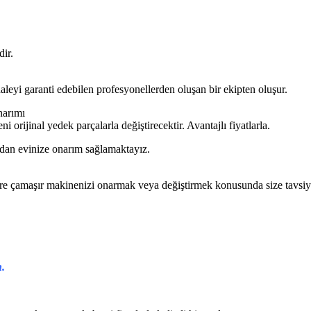
ir.
leyi garanti edebilen profesyonellerden oluşan bir ekipten oluşur.
narımı
ni orijinal yedek parçalarla değiştirecektir. Avantajlı fiyatlarla.
an evinize onarım sağlamaktayız.
öre çamaşır makinenizi onarmak veya değiştirmek konusunda size tavsiy
n.