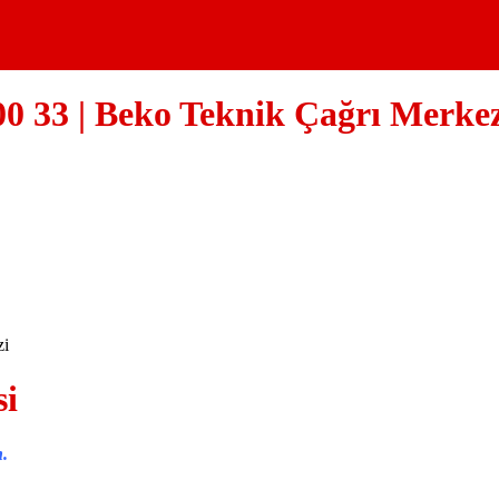
00 33 | Beko Teknik Çağrı Merke
si
n.