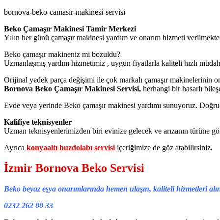
bornova-beko-camasir-makinesi-servisi
Beko Çamaşır Makinesi Tamir Merkezi
Yılın her günü çamaşır makinesi yardım ve onarım hizmeti verilmekted
Beko çamaşır makineniz mi bozuldu?
Uzmanlaşmış yardım hizmetimiz , uygun fiyatlarla kaliteli hızlı müdaha
Orijinal yedek parça değişimi ile çok markalı çamaşır makinelerinin o
Bornova Beko Çamaşır Makinesi Servisi,
herhangi bir hasarlı bileşe
Evde veya yerinde Beko çamaşır makinesi yardımı sunuyoruz. Doğrud
Kalifiye teknisyenler
Uzman teknisyenlerimizden biri evinize gelecek ve arızanın türüne g
Ayrıca
konyaaltı buzdolabı servisi
içeriğimize de göz atabilirsiniz.
İzmir Bornova Beko Servisi
Beko beyaz eşya onarımlarında hemen ulaşın, kaliteli hizmetleri alı
0232 262 00 33