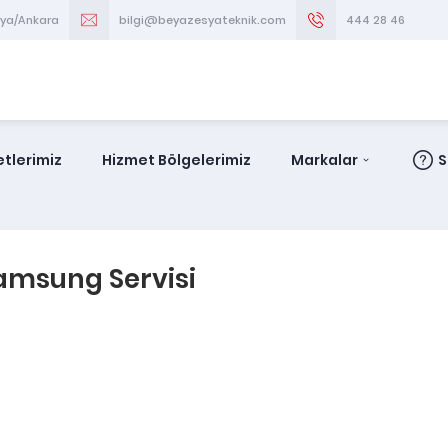
aya/Ankara
bilgi@beyazesyateknik.com
444 28 46
tlerimiz
Hizmet Bölgelerimiz
Markalar
S
Samsung Servisi