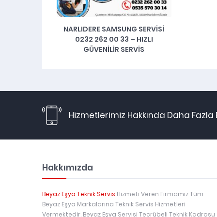
NARLIDERE SAMSUNG SERVISI
0232 262 00 33 – HIZLI
GÜVENILIR SERVIS
Hizmetlerimiz Hakkında Daha Fazla B
Hakkımızda
Beyaz Eşya Teknik Servis
Hizmeti Veren Firmamız Tüm
Beyaz Eşya Markalarına Teknik Servis Hizmetleri
Vermektedir. Beyaz Eşya Servisi Tecrübeli Teknik Kadrosu