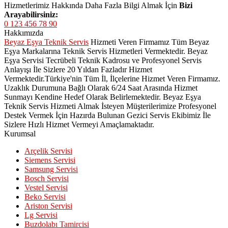
Hizmetlerimiz Hakkında Daha Fazla Bilgi Almak İçin
Bizi
Arayabilirsiniz:
0 123 456 78 90
Hakkımızda
Beyaz Eşya Teknik Servis
Hizmeti Veren Firmamız Tüm Beyaz
Eşya Markalarına Teknik Servis Hizmetleri Vermektedir. Beyaz
Eşya Servisi Tecrübeli Teknik Kadrosu ve Profesyonel Servis
Anlayışı İle Sizlere 20 Yıldan Fazladır Hizmet
Vermektedir.Türkiye'nin Tüm İl, İlçelerine Hizmet Veren Firmamız.
Uzaklık Durumuna Bağlı Olarak 6/24 Saat Arasında Hizmet
Sunmayı Kendine Hedef Olarak Belirlemektedir. Beyaz Eşya
Teknik Servis Hizmeti Almak İsteyen Müşterilerimize Profesyonel
Destek Vermek İçin Hazırda Bulunan Gezici Servis Ekibimiz İle
Sizlere Hızlı Hizmet Vermeyi Amaçlamaktadır.
Kurumsal
Arçelik Servisi
Siemens Servisi
Samsung Servisi
Bosch Servisi
Vestel Servisi
Beko Servisi
Ariston Servisi
Lg Servisi
Buzdolabı Tamircisi