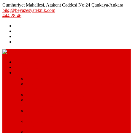
Cumhuriyet Mahallesi, Atakent Caddesi No:24 Çankaya/Ankara
bilgi@beyazesyateknik.com
444 28 46
Hizmetlerimiz
Hizmet Bölgelerimiz
Markalar
Arçelik Teknik Servis – Arçelik Uzman Servisi
Bosch Beyaz Eşya Servisi – Bosch Beyaz Eşya Teknik
Servisi
Beko Servisi – Beko Beyaz Eşya Servisi
Lg Beyaz Eşya Servisi – Ankara Lg Beyaz Eşya
Servisi Avantajları
Arçelik Beyaz Eşya Servisi – Beyaz Eşya Teknik
Servisi
Samsung Beyaz Eşya Servisi – Samsung Beyaz Eşya
Servisi Hizmetleri
Ariston Beyaz Eşya Servisi – Ariston Servisi