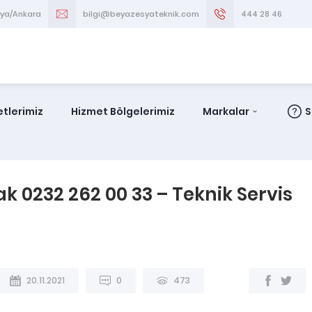
aya/Ankara
bilgi@beyazesyateknik.com
444 28 46
tlerimiz
Hizmet Bölgelerimiz
Markalar
S
ak 0232 262 00 33 – Teknik Servis
20.11.2021
0
473