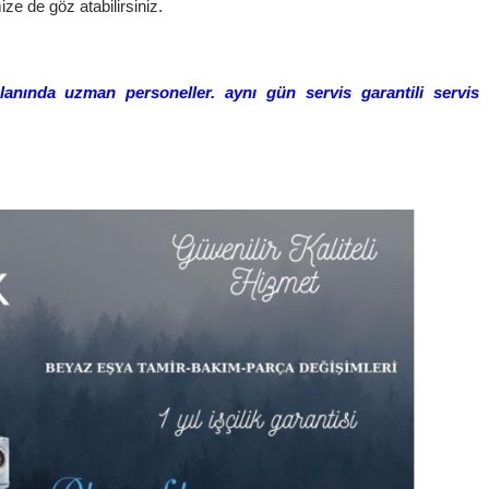
ize de göz atabilirsiniz.
lanında uzman personeller. aynı gün servis garantili servis