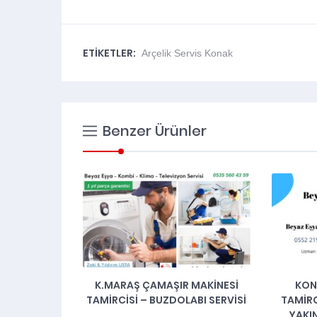
ETİKETLER:
Arçelik Servis Konak
Benzer Ürünler
BUCA
TAMIRCI
YAK
 MAKINESI
KONYAALTI BEYAZ EŞYA
ABI SERVISI
TAMIRCISI 0552 219 62 59 | EN
YAKIN BEYAZ EŞYA SERVISI