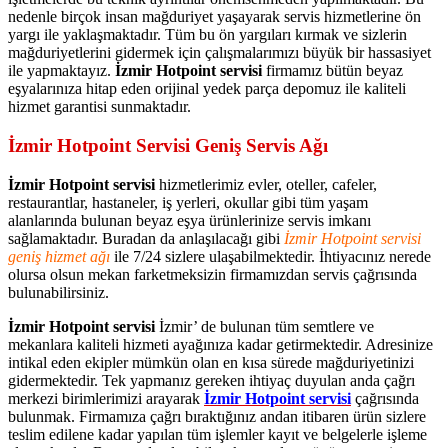
nedenle birçok insan mağduriyet yaşayarak servis hizmetlerine ön
yargı ile yaklaşmaktadır. Tüm bu ön yargıları kırmak ve sizlerin
mağduriyetlerini gidermek için çalışmalarımızı büyük bir hassasiyet
ile yapmaktayız.
İzmir Hotpoint servisi
firmamız bütün beyaz
eşyalarınıza hitap eden orijinal yedek parça depomuz ile kaliteli
hizmet garantisi sunmaktadır.
İzmir Hotpoint Servisi Geniş Servis Ağı
İzmir Hotpoint servisi
hizmetlerimiz evler, oteller, cafeler,
restaurantlar, hastaneler, iş yerleri, okullar gibi tüm yaşam
alanlarında bulunan beyaz eşya ürünlerinize servis imkanı
sağlamaktadır. Buradan da anlaşılacağı gibi
İzmir Hotpoint servisi
geniş hizmet ağı
ile 7/24 sizlere ulaşabilmektedir. İhtiyacınız nerede
olursa olsun mekan farketmeksizin firmamızdan servis çağrısında
bulunabilirsiniz.
İzmir Hotpoint servisi
İzmir’ de bulunan tüm semtlere ve
mekanlara kaliteli hizmeti ayağınıza kadar getirmektedir. Adresinize
intikal eden ekipler mümkün olan en kısa sürede mağduriyetinizi
gidermektedir. Tek yapmanız gereken ihtiyaç duyulan anda çağrı
merkezi birimlerimizi arayarak
İzmir Hotpoint servisi
çağrısında
bulunmak. Firmamıza çağrı bıraktığınız andan itibaren ürün sizlere
teslim edilene kadar yapılan tüm işlemler kayıt ve belgelerle işleme