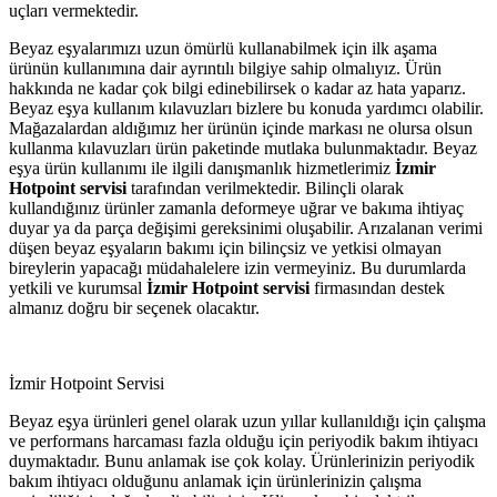
uçları vermektedir.
Beyaz eşyalarımızı uzun ömürlü kullanabilmek için ilk aşama
ürünün kullanımına dair ayrıntılı bilgiye sahip olmalıyız. Ürün
hakkında ne kadar çok bilgi edinebilirsek o kadar az hata yaparız.
Beyaz eşya kullanım kılavuzları bizlere bu konuda yardımcı olabilir.
Mağazalardan aldığımız her ürünün içinde markası ne olursa olsun
kullanma kılavuzları ürün paketinde mutlaka bulunmaktadır. Beyaz
eşya ürün kullanımı ile ilgili danışmanlık hizmetlerimiz
İzmir
Hotpoint servisi
tarafından verilmektedir. Bilinçli olarak
kullandığınız ürünler zamanla deformeye uğrar ve bakıma ihtiyaç
duyar ya da parça değişimi gereksinimi oluşabilir. Arızalanan verimi
düşen beyaz eşyaların bakımı için bilinçsiz ve yetkisi olmayan
bireylerin yapacağı müdahalelere izin vermeyiniz. Bu durumlarda
yetkili ve kurumsal
İzmir Hotpoint servisi
firmasından destek
almanız doğru bir seçenek olacaktır.
İzmir Hotpoint Servisi
Beyaz eşya ürünleri genel olarak uzun yıllar kullanıldığı için çalışma
ve performans harcaması fazla olduğu için periyodik bakım ihtiyacı
duymaktadır. Bunu anlamak ise çok kolay. Ürünlerinizin periyodik
bakım ihtiyacı olduğunu anlamak için ürünlerinizin çalışma