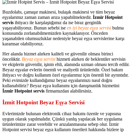
Buzdolabı, çamaşır makinesi, bulaşık makinesi ve tüm beyaz
eşyalarımız zaman zaman arıza yapabilmektedir.
İzmir Hotpoint
servis
ihtiyacı ile karşılaştığımız da ise biraz gerginlik
yaşayabiliyoruz. Bunun sebebi ise
en iyi beyaz eşya servisi
bulma
konusunda zorlanabilmemizden kaynaklanıyor. Önceden
yaşanabilen olumsuzluklar nedeniyle beyaz eşya servislerine karşı
karamsar olabiliyoruz.
Her alanda hizmet alırken kaliteli ve güvenilir olması birinci
önceliktir.
Beyaz eşya servisi
hizmeti alırken de beklentiler servisin
ve ekiplerin güvenilir, işinin ehli, alanında uzman olması tercih edilir.
Beyaz eşyalar evlerin önemli ve maliyetli ürünleridir. Özel bakım
ihtiyacı ve doğru kullanım özel eşyalarımız için önemli bir ayrıntıdır.
Peki evimizde kullandığımız beyaz eşyalarımızı nasıl doğru
kullanabiliriz? Beyaz eşya kullanımı için danışmanlık hizmetini
İzmir Hotpoint servis
firmamızdan alabilirsiniz.
İzmit Hotpoint Beyaz Eşya Servisi
Evlerimizde bulunan elektronik cihaz bakımı özenle ve yapısına
uygun olarak yapılmalıdır. Çünkü yanlış yapılacak her uygulama
ürünlerimize zarar verebilir ve arızalanmasına sebep olur. İzmir
Hotpoint servisi beyaz eşya kullanım önerileri hakkında bizlere ip