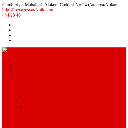
Cumhuriyet Mahallesi, Atakent Caddesi No:24 Çankaya/Ankara
bilgi@beyazesyateknik.com
444 28 46
Hizmetlerimiz
Hizmet Bölgelerimiz
Markalar
Arçelik Teknik Servis – Arçelik Uzman Servisi
Bosch Beyaz Eşya Servisi – Bosch Beyaz Eşya Teknik
Servisi
Beko Servisi – Beko Beyaz Eşya Servisi
Lg Beyaz Eşya Servisi – Ankara Lg Beyaz Eşya
Servisi Avantajları
Arçelik Beyaz Eşya Servisi – Beyaz Eşya Teknik
Servisi
Samsung Beyaz Eşya Servisi – Samsung Beyaz Eşya
Servisi Hizmetleri
Ariston Beyaz Eşya Servisi – Ariston Servisi