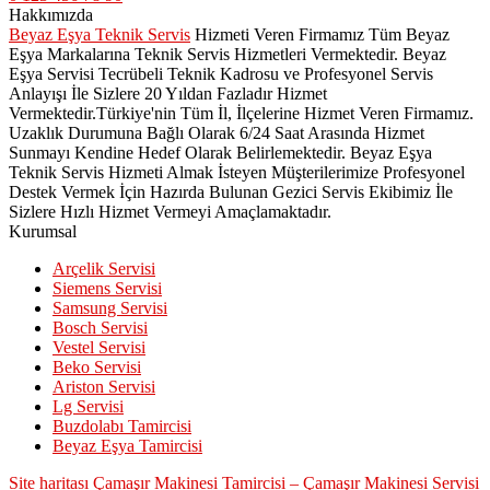
Hakkımızda
Beyaz Eşya Teknik Servis
Hizmeti Veren Firmamız Tüm Beyaz
Eşya Markalarına Teknik Servis Hizmetleri Vermektedir. Beyaz
Eşya Servisi Tecrübeli Teknik Kadrosu ve Profesyonel Servis
Anlayışı İle Sizlere 20 Yıldan Fazladır Hizmet
Vermektedir.Türkiye'nin Tüm İl, İlçelerine Hizmet Veren Firmamız.
Uzaklık Durumuna Bağlı Olarak 6/24 Saat Arasında Hizmet
Sunmayı Kendine Hedef Olarak Belirlemektedir. Beyaz Eşya
Teknik Servis Hizmeti Almak İsteyen Müşterilerimize Profesyonel
Destek Vermek İçin Hazırda Bulunan Gezici Servis Ekibimiz İle
Sizlere Hızlı Hizmet Vermeyi Amaçlamaktadır.
Kurumsal
Arçelik Servisi
Siemens Servisi
Samsung Servisi
Bosch Servisi
Vestel Servisi
Beko Servisi
Ariston Servisi
Lg Servisi
Buzdolabı Tamircisi
Beyaz Eşya Tamircisi
Site haritası
Çamaşır Makinesi Tamircisi – Çamaşır Makinesi Servisi