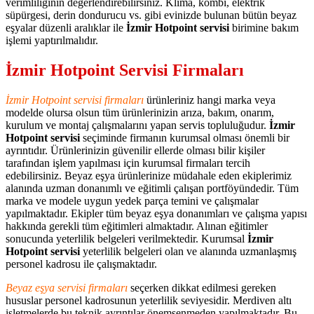
verimliliğinin değerlendirebilirsiniz. Klima, kombi, elektrik
süpürgesi, derin dondurucu vs. gibi evinizde bulunan bütün beyaz
eşyalar düzenli aralıklar ile
İzmir Hotpoint servisi
birimine bakım
işlemi yaptırılmalıdır.
İzmir Hotpoint Servisi Firmaları
İzmir Hotpoint servisi firmaları
ürünleriniz hangi marka veya
modelde olursa olsun tüm ürünlerinizin arıza, bakım, onarım,
kurulum ve montaj çalışmalarını yapan servis topluluğudur.
İzmir
Hotpoint servisi
seçiminde firmanın kurumsal olması önemli bir
ayrıntıdır. Ürünlerinizin güvenilir ellerde olması bilir kişiler
tarafından işlem yapılması için kurumsal firmaları tercih
edebilirsiniz. Beyaz eşya ürünlerinize müdahale eden ekiplerimiz
alanında uzman donanımlı ve eğitimli çalışan portföyündedir. Tüm
marka ve modele uygun yedek parça temini ve çalışmalar
yapılmaktadır. Ekipler tüm beyaz eşya donanımları ve çalışma yapısı
hakkında gerekli tüm eğitimleri almaktadır. Alınan eğitimler
sonucunda yeterlilik belgeleri verilmektedir. Kurumsal
İzmir
Hotpoint servisi
yeterlilik belgeleri olan ve alanında uzmanlaşmış
personel kadrosu ile çalışmaktadır.
Beyaz eşya servisi firmaları
seçerken dikkat edilmesi gereken
hususlar personel kadrosunun yeterlilik seviyesidir. Merdiven altı
işletmelerde bu teknik ayrıntılar önemsenmeden yapılmaktadır. Bu