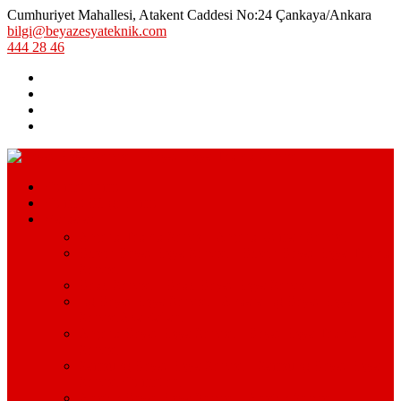
Cumhuriyet Mahallesi, Atakent Caddesi No:24 Çankaya/Ankara
bilgi@beyazesyateknik.com
444 28 46
Hizmetlerimiz
Hizmet Bölgelerimiz
Markalar
Arçelik Teknik Servis – Arçelik Uzman Servisi
Bosch Beyaz Eşya Servisi – Bosch Beyaz Eşya Teknik
Servisi
Beko Servisi – Beko Beyaz Eşya Servisi
Lg Beyaz Eşya Servisi – Ankara Lg Beyaz Eşya
Servisi Avantajları
Arçelik Beyaz Eşya Servisi – Beyaz Eşya Teknik
Servisi
Samsung Beyaz Eşya Servisi – Samsung Beyaz Eşya
Servisi Hizmetleri
Ariston Beyaz Eşya Servisi – Ariston Servisi