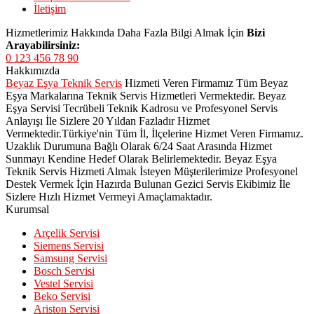
İletişim
Hizmetlerimiz Hakkında Daha Fazla Bilgi Almak İçin
Bizi
Arayabilirsiniz:
0 123 456 78 90
Hakkımızda
Beyaz Eşya Teknik Servis
Hizmeti Veren Firmamız Tüm Beyaz
Eşya Markalarına Teknik Servis Hizmetleri Vermektedir. Beyaz
Eşya Servisi Tecrübeli Teknik Kadrosu ve Profesyonel Servis
Anlayışı İle Sizlere 20 Yıldan Fazladır Hizmet
Vermektedir.Türkiye'nin Tüm İl, İlçelerine Hizmet Veren Firmamız.
Uzaklık Durumuna Bağlı Olarak 6/24 Saat Arasında Hizmet
Sunmayı Kendine Hedef Olarak Belirlemektedir. Beyaz Eşya
Teknik Servis Hizmeti Almak İsteyen Müşterilerimize Profesyonel
Destek Vermek İçin Hazırda Bulunan Gezici Servis Ekibimiz İle
Sizlere Hızlı Hizmet Vermeyi Amaçlamaktadır.
Kurumsal
Arçelik Servisi
Siemens Servisi
Samsung Servisi
Bosch Servisi
Vestel Servisi
Beko Servisi
Ariston Servisi