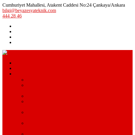
Cumhuriyet Mahallesi, Atakent Caddesi No:24 Çankaya/Ankara
bilgi@beyazesyateknik.com
444 28 46
Hizmetlerimiz
Hizmet Bölgelerimiz
Markalar
Arçelik Teknik Servis – Arçelik Uzman Servisi
Bosch Beyaz Eşya Servisi – Bosch Beyaz Eşya Teknik
Servisi
Beko Servisi – Beko Beyaz Eşya Servisi
Lg Beyaz Eşya Servisi – Ankara Lg Beyaz Eşya
Servisi Avantajları
Arçelik Beyaz Eşya Servisi – Beyaz Eşya Teknik
Servisi
Samsung Beyaz Eşya Servisi – Samsung Beyaz Eşya
Servisi Hizmetleri
Ariston Beyaz Eşya Servisi – Ariston Servisi