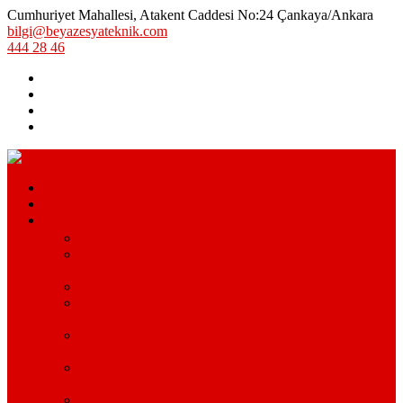
Cumhuriyet Mahallesi, Atakent Caddesi No:24 Çankaya/Ankara
bilgi@beyazesyateknik.com
444 28 46
Hizmetlerimiz
Hizmet Bölgelerimiz
Markalar
Arçelik Teknik Servis – Arçelik Uzman Servisi
Bosch Beyaz Eşya Servisi – Bosch Beyaz Eşya Teknik
Servisi
Beko Servisi – Beko Beyaz Eşya Servisi
Lg Beyaz Eşya Servisi – Ankara Lg Beyaz Eşya
Servisi Avantajları
Arçelik Beyaz Eşya Servisi – Beyaz Eşya Teknik
Servisi
Samsung Beyaz Eşya Servisi – Samsung Beyaz Eşya
Servisi Hizmetleri
Ariston Beyaz Eşya Servisi – Ariston Servisi