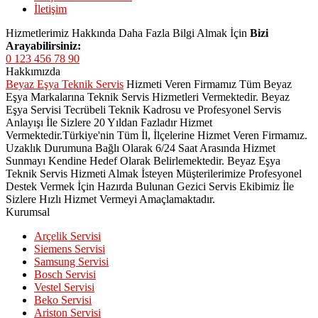
İletişim
Hizmetlerimiz Hakkında Daha Fazla Bilgi Almak İçin
Bizi
Arayabilirsiniz:
0 123 456 78 90
Hakkımızda
Beyaz Eşya Teknik Servis
Hizmeti Veren Firmamız Tüm Beyaz
Eşya Markalarına Teknik Servis Hizmetleri Vermektedir. Beyaz
Eşya Servisi Tecrübeli Teknik Kadrosu ve Profesyonel Servis
Anlayışı İle Sizlere 20 Yıldan Fazladır Hizmet
Vermektedir.Türkiye'nin Tüm İl, İlçelerine Hizmet Veren Firmamız.
Uzaklık Durumuna Bağlı Olarak 6/24 Saat Arasında Hizmet
Sunmayı Kendine Hedef Olarak Belirlemektedir. Beyaz Eşya
Teknik Servis Hizmeti Almak İsteyen Müşterilerimize Profesyonel
Destek Vermek İçin Hazırda Bulunan Gezici Servis Ekibimiz İle
Sizlere Hızlı Hizmet Vermeyi Amaçlamaktadır.
Kurumsal
Arçelik Servisi
Siemens Servisi
Samsung Servisi
Bosch Servisi
Vestel Servisi
Beko Servisi
Ariston Servisi