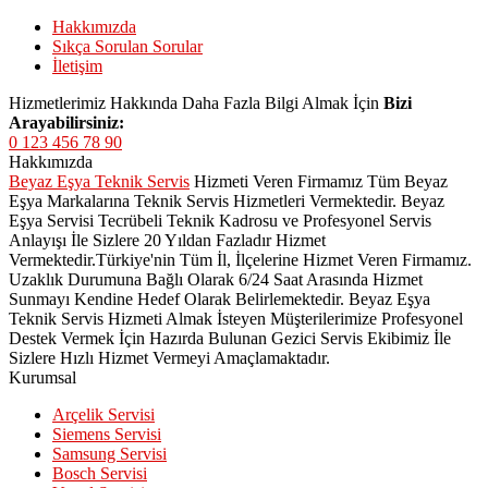
Hakkımızda
Sıkça Sorulan Sorular
İletişim
Hizmetlerimiz Hakkında Daha Fazla Bilgi Almak İçin
Bizi
Arayabilirsiniz:
0 123 456 78 90
Hakkımızda
Beyaz Eşya Teknik Servis
Hizmeti Veren Firmamız Tüm Beyaz
Eşya Markalarına Teknik Servis Hizmetleri Vermektedir. Beyaz
Eşya Servisi Tecrübeli Teknik Kadrosu ve Profesyonel Servis
Anlayışı İle Sizlere 20 Yıldan Fazladır Hizmet
Vermektedir.Türkiye'nin Tüm İl, İlçelerine Hizmet Veren Firmamız.
Uzaklık Durumuna Bağlı Olarak 6/24 Saat Arasında Hizmet
Sunmayı Kendine Hedef Olarak Belirlemektedir. Beyaz Eşya
Teknik Servis Hizmeti Almak İsteyen Müşterilerimize Profesyonel
Destek Vermek İçin Hazırda Bulunan Gezici Servis Ekibimiz İle
Sizlere Hızlı Hizmet Vermeyi Amaçlamaktadır.
Kurumsal
Arçelik Servisi
Siemens Servisi
Samsung Servisi
Bosch Servisi