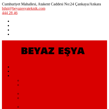
Cumhuriyet Mahallesi, Atakent Caddesi No:24 Çankaya/Ankara
bilgi@beyazesyateknik.com
444 28 46
Hizmetlerimiz
Hizmet Bölgelerimiz
Markalar
Arçelik Teknik Servis – Arçelik Uzman Servisi
Bosch Beyaz Eşya Servisi – Bosch Beyaz Eşya Teknik
Servisi
Beko Servisi – Beko Beyaz Eşya Servisi
Lg Beyaz Eşya Servisi – Ankara Lg Beyaz Eşya
Servisi Avantajları
Arçelik Beyaz Eşya Servisi – Beyaz Eşya Teknik