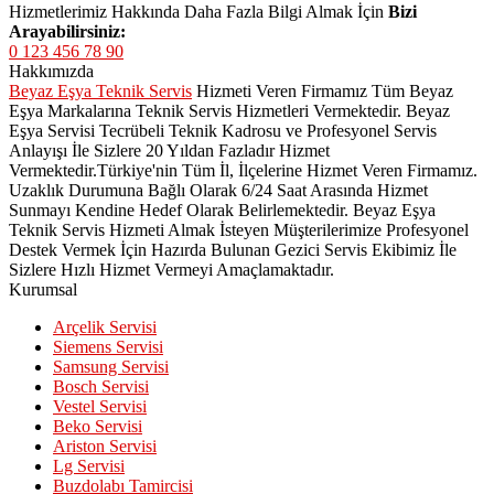
Hizmetlerimiz Hakkında Daha Fazla Bilgi Almak İçin
Bizi
Arayabilirsiniz:
0 123 456 78 90
Hakkımızda
Beyaz Eşya Teknik Servis
Hizmeti Veren Firmamız Tüm Beyaz
Eşya Markalarına Teknik Servis Hizmetleri Vermektedir. Beyaz
Eşya Servisi Tecrübeli Teknik Kadrosu ve Profesyonel Servis
Anlayışı İle Sizlere 20 Yıldan Fazladır Hizmet
Vermektedir.Türkiye'nin Tüm İl, İlçelerine Hizmet Veren Firmamız.
Uzaklık Durumuna Bağlı Olarak 6/24 Saat Arasında Hizmet
Sunmayı Kendine Hedef Olarak Belirlemektedir. Beyaz Eşya
Teknik Servis Hizmeti Almak İsteyen Müşterilerimize Profesyonel
Destek Vermek İçin Hazırda Bulunan Gezici Servis Ekibimiz İle
Sizlere Hızlı Hizmet Vermeyi Amaçlamaktadır.
Kurumsal
Arçelik Servisi
Siemens Servisi
Samsung Servisi
Bosch Servisi
Vestel Servisi
Beko Servisi
Ariston Servisi
Lg Servisi
Buzdolabı Tamircisi