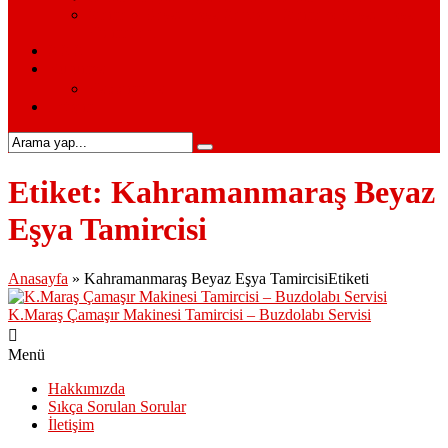
Siemens Beyaz Eşya Servisi – Siemens Beyaz Eşya
Hizmetleri
S.S.S.
Kurumsal
Hakkımızda
İletişim
Etiket:
Kahramanmaraş Beyaz
Eşya Tamircisi
Anasayfa
»
Kahramanmaraş Beyaz Eşya TamircisiEtiketi
K.Maraş Çamaşır Makinesi Tamircisi – Buzdolabı Servisi
Menü
Hakkımızda
Sıkça Sorulan Sorular
İletişim