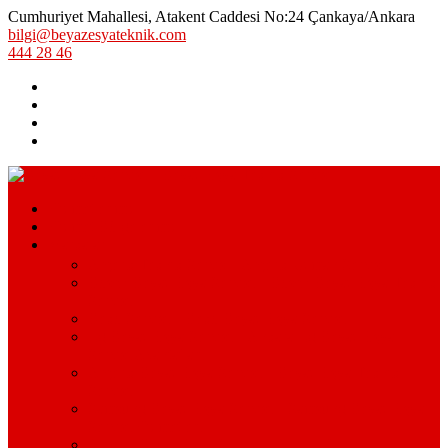
Cumhuriyet Mahallesi, Atakent Caddesi No:24 Çankaya/Ankara
bilgi@beyazesyateknik.com
444 28 46
Hizmetlerimiz
Hizmet Bölgelerimiz
Markalar
Arçelik Teknik Servis – Arçelik Uzman Servisi
Bosch Beyaz Eşya Servisi – Bosch Beyaz Eşya Teknik
Servisi
Beko Servisi – Beko Beyaz Eşya Servisi
Lg Beyaz Eşya Servisi – Ankara Lg Beyaz Eşya
Servisi Avantajları
Arçelik Beyaz Eşya Servisi – Beyaz Eşya Teknik
Servisi
Samsung Beyaz Eşya Servisi – Samsung Beyaz Eşya
Servisi Hizmetleri
Ariston Beyaz Eşya Servisi – Ariston Servisi