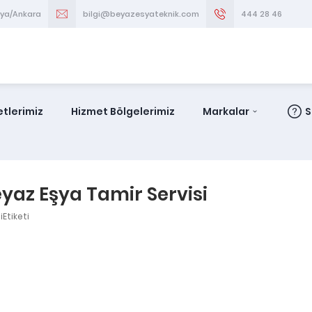
aya/Ankara
bilgi@beyazesyateknik.com
444 28 46
tlerimiz
Hizmet Bölgelerimiz
Markalar
S
eyaz Eşya Tamir Servisi
Etiketi