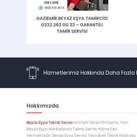
GAZIEMIR BEYAZ EŞYA TAMIRCISI
0232 262 00 33 – GARANTILI
TAMIR SERVISI
Hizmetlerimiz Hakkında Daha Fazla B
Hakkımızda
Beyaz Eşya Teknik Servis
Hizmeti Veren Firmamız Tüm
Beyaz Eşya Markalarına Teknik Servis Hizmetleri
Vermektedir. Beyaz Eşya Servisi Tecrübeli Teknik Kadrosu