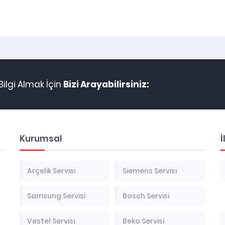
ilgi Almak İçin
Bizi Arayabilirsiniz:
Kurumsal
İ
Arçelik Servisi
Siemens Servisi
Samsung Servisi
Bosch Servisi
Vestel Servisi
Beko Servisi