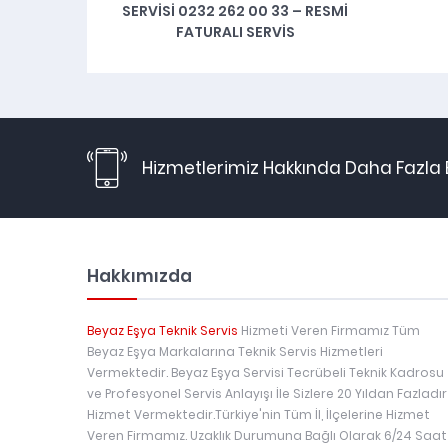
SERVISI 0232 262 00 33 – RESMI
FATURALI SERVIS
Hizmetlerimiz Hakkında Daha Fazla B
Hakkımızda
Beyaz Eşya Teknik Servis
Hizmeti Veren Firmamız Tüm
Beyaz Eşya Markalarına Teknik Servis Hizmetleri
Vermektedir. Beyaz Eşya Servisi Tecrübeli Teknik Kadrosu
ve Profesyonel Servis Anlayışı İle Sizlere 20 Yıldan Fazladır
Hizmet Vermektedir.Türkiye'nin Tüm İl, İlçelerine Hizmet
Veren Firmamız. Uzaklık Durumuna Bağlı Olarak 6/24 Saat