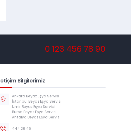
0 123 456 78 90
letişim Bilgilerimiz
Ankara Beyaz Eşya Servisi
İstanbul Beyaz Eşya Servisi
İzmir Beyaz Eşya Servisi
Bursa Beyaz Eşya Servisi
Antalya Beyaz Eşya Servisi
444 28 46