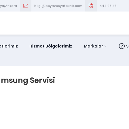
aya/Ankara
bilgi@beyazesyateknik.com
444 28 46
tlerimiz
Hizmet Bölgelerimiz
Markalar
S
amsung Servisi