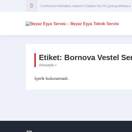
Cumhuriyet Mahallesi, Atakent Caddesi No:24 Çankaya/Ankara
Etiket:
Bornova Vestel Ser
Anasayfa
»
İçerik bulunamadı.