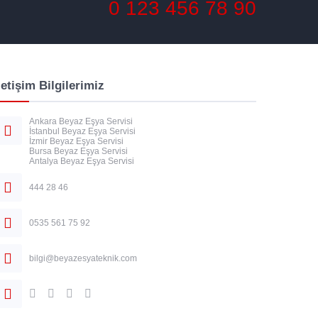
0 123 456 78 90
letişim Bilgilerimiz
Ankara Beyaz Eşya Servisi
İstanbul Beyaz Eşya Servisi
İzmir Beyaz Eşya Servisi
Bursa Beyaz Eşya Servisi
Antalya Beyaz Eşya Servisi
444 28 46
0535 561 75 92
bilgi@beyazesyateknik.com