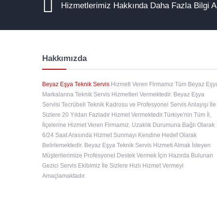
Hizmetlerimiz Hakkında Daha Fazla Bilgi 
Hakkımızda
Beyaz Eşya Teknik Servis
Hizmeti Veren Firmamız Tüm Beyaz Eşy
Markalarına Teknik Servis Hizmetleri Vermektedir. Beyaz Eşya
Servisi Tecrübeli Teknik Kadrosu ve Profesyonel Servis Anlayışı İle
Sizlere 20 Yıldan Fazladır Hizmet Vermektedir.Türkiye'nin Tüm İl,
İlçelerine Hizmet Veren Firmamız. Uzaklık Durumuna Bağlı Olarak
6/24 Saat Arasında Hizmet Sunmayı Kendine Hedef Olarak
Belirlemektedir. Beyaz Eşya Teknik Servis Hizmeti Almak İsteyen
Müşterilerimize Profesyonel Destek Vermek İçin Hazırda Bulunan
Gezici Servis Ekibimiz İle Sizlere Hızlı Hizmet Vermeyi
Amaçlamaktadır.