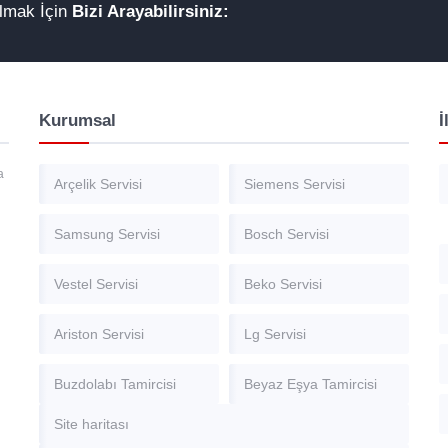
Almak İçin
Bizi Arayabilirsiniz:
Kurumsal
İ
a
Arçelik Servisi
Siemens Servisi
Samsung Servisi
Bosch Servisi
Vestel Servisi
Beko Servisi
Ariston Servisi
Lg Servisi
Buzdolabı Tamircisi
Beyaz Eşya Tamircisi
Site haritası