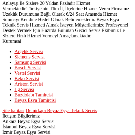
Anlayışı İle Sizlere 20 Yıldan Fazladır Hizmet
Vermektedir.Türkiye'nin Tüm İl, İlçelerine Hizmet Veren Firmamız.
Uzaklık Durumuna Bağlı Olarak 6/24 Saat Arasında Hizmet
Sunmayı Kendine Hedef Olarak Belirlemektedir. Beyaz Eşya
Teknik Servis Hizmeti Almak İsteyen Müşterilerimize Profesyonel
Destek Vermek İçin Hazırda Bulunan Gezici Servis Ekibimiz İle
Sizlere Hızlı Hizmet Vermeyi Amaçlamaktadır.
Kurumsal
Arçelik Servisi
Siemens Servisi
Samsung Servisi
Bosch Servisi
Vestel Servisi
Beko Servisi
Ariston Servisi
Lg Servisi
Buzdolabı Tamircisi
Beyaz Eşya Tamircisi
Site haritası
Demirkapı Beyaz Eşya Teknik Servis
İletişim Bilgilerimiz
Ankara Beyaz Eşya Servisi
İstanbul Beyaz Eşya Servisi
İzmir Beyaz Eşya Servisi