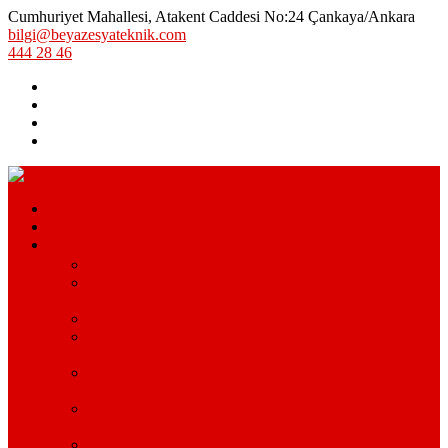
Cumhuriyet Mahallesi, Atakent Caddesi No:24 Çankaya/Ankara
bilgi@beyazesyateknik.com
444 28 46
Hizmetlerimiz
Hizmet Bölgelerimiz
Markalar
Arçelik Teknik Servis – Arçelik Uzman Servisi
Bosch Beyaz Eşya Servisi – Bosch Beyaz Eşya Teknik
Servisi
Beko Servisi – Beko Beyaz Eşya Servisi
Lg Beyaz Eşya Servisi – Ankara Lg Beyaz Eşya
Servisi Avantajları
Arçelik Beyaz Eşya Servisi – Beyaz Eşya Teknik
Servisi
Samsung Beyaz Eşya Servisi – Samsung Beyaz Eşya
Servisi Hizmetleri
Ariston Beyaz Eşya Servisi – Ariston Servisi